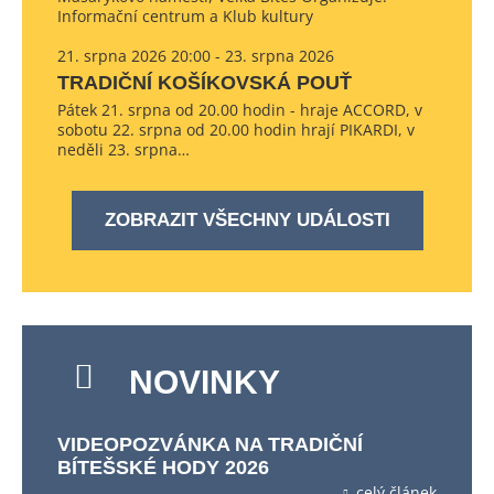
Informační centrum a Klub kultury
21. srpna 2026 20:00 - 23. srpna 2026
TRADIČNÍ KOŠÍKOVSKÁ POUŤ
Pátek 21. srpna od 20.00 hodin - hraje ACCORD, v
sobotu 22. srpna od 20.00 hodin hrají PIKARDI, v
neděli 23. srpna…
ZOBRAZIT VŠECHNY UDÁLOSTI
NOVINKY
VIDEOPOZVÁNKA NA TRADIČNÍ
BÍTEŠSKÉ HODY 2026
celý článek