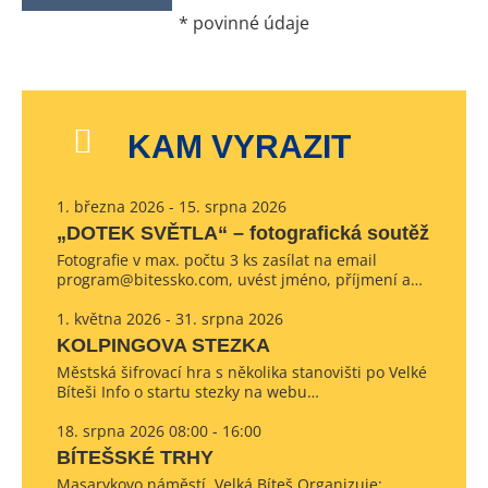
*
povinné údaje
KAM VYRAZIT
1. března 2026 - 15. srpna 2026
„DOTEK SVĚTLA“ – fotografická soutěž
Fotografie v max. počtu 3 ks zasílat na email
program@bitessko.com, uvést jméno, příjmení a…
1. května 2026 - 31. srpna 2026
KOLPINGOVA STEZKA
Městská šifrovací hra s několika stanovišti po Velké
Bíteši Info o startu stezky na webu…
18. srpna 2026 08:00 - 16:00
BÍTEŠSKÉ TRHY
Masarykovo náměstí, Velká Bíteš Organizuje: