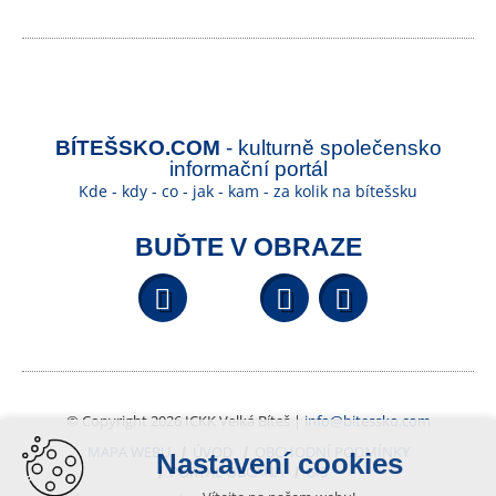
BÍTEŠSKO.COM
- kulturně společensko
informační portál
Kde - kdy - co - jak - kam - za kolik na bítešsku
BUĎTE V OBRAZE
Facebook
YouTube
Wikipedi
© Copyright 2026 ICKK Velká Bíteš |
info@bitessko.com
MAPA WEBU
ÚVOD
OBCHODNÍ PODMÍNKY
Nastavení cookies
PORTÁL OBČANA
GIS