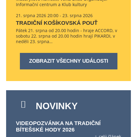
Informační centrum a Klub kultury
21. srpna 2026 20:00 - 23. srpna 2026
TRADIČNÍ KOŠÍKOVSKÁ POUŤ
Pátek 21. srpna od 20.00 hodin - hraje ACCORD, v
sobotu 22. srpna od 20.00 hodin hrají PIKARDI, v
neděli 23. srpna…
ZOBRAZIT VŠECHNY UDÁLOSTI
NOVINKY
VIDEOPOZVÁNKA NA TRADIČNÍ
BÍTEŠSKÉ HODY 2026
celý článek