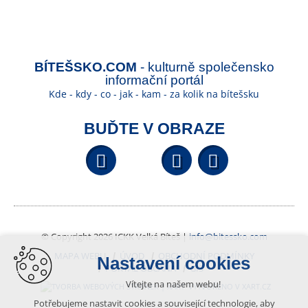
BÍTEŠSKO.COM
- kulturně společensko
informační portál
Kde - kdy - co - jak - kam - za kolik na bítešsku
BUĎTE V OBRAZE
Facebook
YouTube
Wikipedi
© Copyright 2026 ICKK Velká Bíteš |
info@bitessko.com
MAPA WEBU
ÚVOD
OBCHODNÍ PODMÍNKY
Nastavení cookies
PORTÁL OBČANA
GIS
Vítejte na našem webu!
VYTVOŘENO V XART.CZ
Potřebujeme nastavit cookies a související technologie, aby