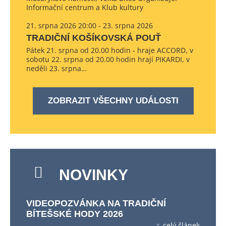
Informační centrum a Klub kultury
21. srpna 2026 20:00 - 23. srpna 2026
TRADIČNÍ KOŠÍKOVSKÁ POUŤ
Pátek 21. srpna od 20.00 hodin - hraje ACCORD, v
sobotu 22. srpna od 20.00 hodin hrají PIKARDI, v
neděli 23. srpna…
ZOBRAZIT VŠECHNY UDÁLOSTI
NOVINKY
VIDEOPOZVÁNKA NA TRADIČNÍ
BÍTEŠSKÉ HODY 2026
celý článek