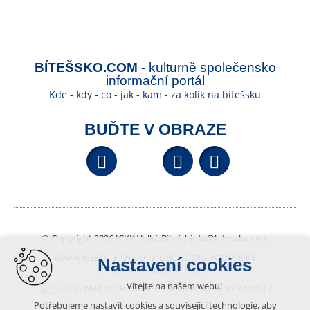
BÍTEŠSKO.COM
- kulturně společensko
informační portál
Kde - kdy - co - jak - kam - za kolik na bítešsku
BUĎTE V OBRAZE
Facebook
YouTube
Wikipedi
© Copyright 2026 ICKK Velká Bíteš |
info@bitessko.com
MAPA WEBU
ÚVOD
OBCHODNÍ PODMÍNKY
Nastavení cookies
PORTÁL OBČANA
GIS
Vítejte na našem webu!
VYTVOŘENO V XART.CZ
Potřebujeme nastavit cookies a související technologie, aby