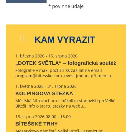
*
povinné údaje
KAM VYRAZIT
1. března 2026 - 15. srpna 2026
„DOTEK SVĚTLA“ – fotografická soutěž
Fotografie v max. počtu 3 ks zasílat na email
program@bitessko.com, uvést jméno, příjmení a…
1. května 2026 - 31. srpna 2026
KOLPINGOVA STEZKA
Městská šifrovací hra s několika stanovišti po Velké
Bíteši Info o startu stezky na webu…
18. srpna 2026 08:00 - 16:00
BÍTEŠSKÉ TRHY
Masarykovo náměstí, Velká Bíteš Organizuje: