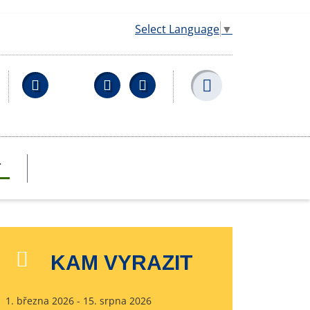
Select Language
▼
Facebook
YouTube
Wikipedia
T
KAM VYRAZIT
1. března 2026 - 15. srpna 2026