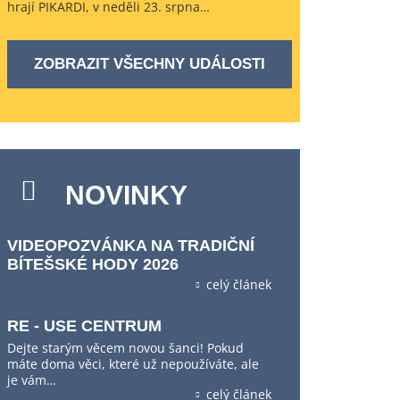
hrají PIKARDI, v neděli 23. srpna…
ZOBRAZIT VŠECHNY UDÁLOSTI
NOVINKY
VIDEOPOZVÁNKA NA TRADIČNÍ
BÍTEŠSKÉ HODY 2026
celý článek
RE - USE CENTRUM
Dejte starým věcem novou šanci! Pokud
máte doma věci, které už nepoužíváte, ale
je vám…
celý článek