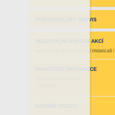
POŘADATELSKÝ SERVIS
REZERVAČNÍ SYSTÉM AKCÍ
Kulturní dům
Rekreační chata
Výstavní síň
PRAKTICKÉ INFORMACE
Katalog firem a institucí
Jízdní řády
NAUČNÉ STEZKY