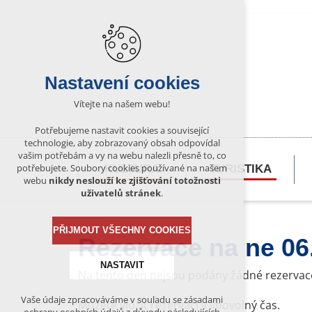
Nastavení cookies
Vítejte na našem webu!
Potřebujeme nastavit cookies a související
technologie, aby zobrazovaný obsah odpovídal
vašim potřebám a vy na webu nalezli přesně to, co
potřebujete. Soubory cookies používané na našem
KULTURA
TURISTIKA
webu
nikdy neslouží ke zjišťování totožnosti
uživatelů stránek
.
PŘIJMOUT VŠECHNY COOKIES
Rezervace na ne 06
NASTAVIT
Na tento den nejsou podány žádné rezervac
Vaše údaje zpracováváme v souladu se zásadami
Můžete vložit rezervaci v libovolný čas.
Technická cookies