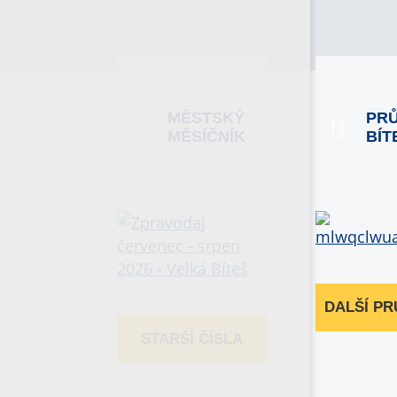
MĚSTSKÝ
PR
MĚSÍČNÍK
BÍT
DALŠÍ P
STARŠÍ ČÍSLA