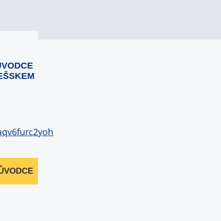
ŮVODCE
EŠSKEM
RŮVODCE