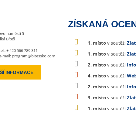
ZÍSKANÁ OCEN
vo náměstí 5
lká Bíteš
1. místo
v soutěži
Zla
tel.:
+ 420 566 789 311
1. místo
v soutěži
Zla
e-mail:
program@bitessko.com
2. místo
v soutěži
Inf
ŠÍ INFORMACE
4. místo
v soutěži
Web
2. místo
v soutěži
Inf
3. místo
v soutěži
Zla
1. místo
v soutěži
Zla