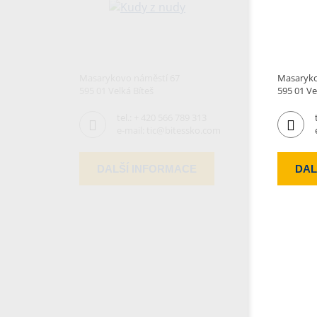
Masarykovo náměstí 67
Masaryko
595 01 Velká Bíteš
595 01 Ve
tel.:
+ 420 566 789 313
e-mail:
tic@bitessko.com
DALŠÍ INFORMACE
DAL