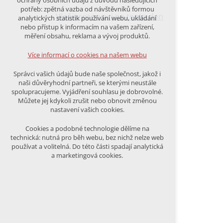
ochrany osobních údajů z důvodu následujících
nutná pro provozování webu
potřeb: zpětná vazba od návštěvníků formou
udržení kontextu stránek (session):
Vložit rezervaci na tento den
analytických statistik používání webu, ukládání
případná přihlášení, volby jazyka, apod.
nebo přístup k informacím na vašem zařízení,
měření obsahu, reklama a vývoj produktů.
Volitelná cookies
analytická pro anonymizované
Více informací o cookies na našem webu
vyhodnocení návštěvnosti
marketingová cookies (Google)
Správci vašich údajů bude naše společnost, jakož i
naši důvěryhodní partneři, se kterými neustále
Více informací o cookies na našem webu
spolupracujeme. Vyjádření souhlasu je dobrovolné.
Můžete jej kdykoli zrušit nebo obnovit změnou
nastavení vašich cookies.
PŘIJMOUT VŠECHNY COOKIES
Cookies a podobné technologie dělíme na
technická: nutná pro běh webu, bez nichž nelze web
používat a volitelná. Do této části spadají analytická
ODMÍTNOUT VŠE
a marketingová cookies.