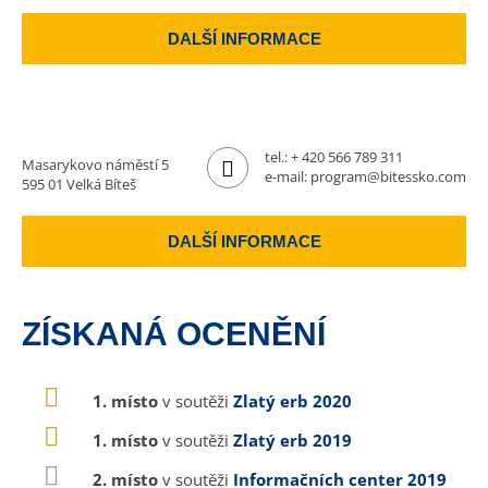
DALŠÍ INFORMACE
tel.:
+ 420 566 789 311
Masarykovo náměstí 5
e-mail:
program@bitessko.com
595 01 Velká Bíteš
DALŠÍ INFORMACE
ZÍSKANÁ OCENĚNÍ
1. místo
v soutěži
Zlatý erb 2020
1. místo
v soutěži
Zlatý erb 2019
2. místo
v soutěži
Informačních center 2019