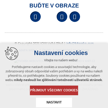
BUĎTE V OBRAZE
Facebook
YouTube
Wikipedi
© Copyright 2026 ICKK Velká Bíteš |
info@bitessko.com
MAPA WEBU
ÚVOD
OBCHODNÍ PODMÍNKY
Nastavení cookies
PORTÁL OBČANA
GIS
Vítejte na našem webu!
VYTVOŘENO V XART.CZ
Potřebujeme nastavit cookies a související technologie, aby
zobrazovaný obsah odpovídal vašim potřebám a vy na webu nalezli
přesně to, co potřebujete. Soubory cookies používané na našem
Obsah tohoto portálu je chráněn autorským právem, které
webu
nikdy neslouží ke zjišťování totožnosti uživatelů stránek
.
vykonává vydavatel. Jakékoliv užití článků a fotografií z této podoby
webu včetně převzetí, šíření či dalšího zpřístupňování obsahu je bez
písemného souhlasu vydavatele – BÍTEŠSKO.COM -ZAKÁZÁNO.
PŘIJMOUT VŠECHNY COOKIES
NASTAVIT