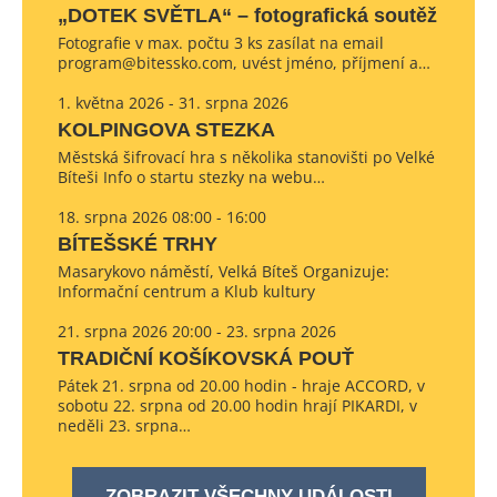
„DOTEK SVĚTLA“ – fotografická soutěž
Fotografie v max. počtu 3 ks zasílat na email
program@bitessko.com, uvést jméno, příjmení a…
1. května 2026 - 31. srpna 2026
KOLPINGOVA STEZKA
Městská šifrovací hra s několika stanovišti po Velké
Bíteši Info o startu stezky na webu…
18. srpna 2026 08:00 - 16:00
BÍTEŠSKÉ TRHY
Masarykovo náměstí, Velká Bíteš Organizuje:
Informační centrum a Klub kultury
21. srpna 2026 20:00 - 23. srpna 2026
TRADIČNÍ KOŠÍKOVSKÁ POUŤ
Pátek 21. srpna od 20.00 hodin - hraje ACCORD, v
sobotu 22. srpna od 20.00 hodin hrají PIKARDI, v
neděli 23. srpna…
ZOBRAZIT VŠECHNY UDÁLOSTI