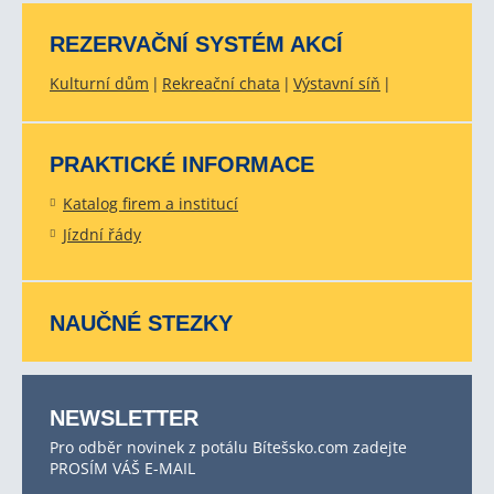
REZERVAČNÍ SYSTÉM AKCÍ
Kulturní dům
Rekreační chata
Výstavní síň
PRAKTICKÉ INFORMACE
Katalog firem a institucí
Jízdní řády
NAUČNÉ STEZKY
NEWSLETTER
Pro odběr novinek z potálu Bítešsko.com zadejte
PROSÍM VÁŠ E-MAIL