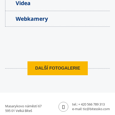
Videa
Webkamery
DALŠÍ FOTOGALERIE
tel.:
+ 420 566 789 313
Masarykovo náměstí 67
e-mail:
tic@bitessko.com
595 01 Velká Bíteš