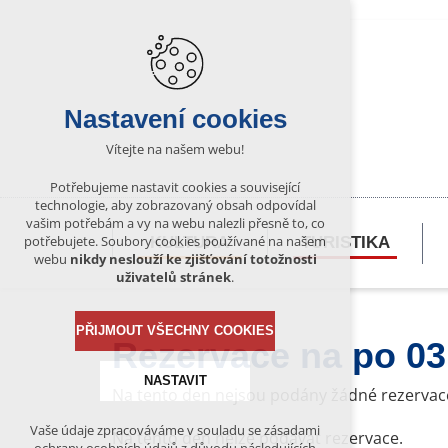
Nastavení cookies
Vítejte na našem webu!
Potřebujeme nastavit cookies a související
technologie, aby zobrazovaný obsah odpovídal
vašim potřebám a vy na webu nalezli přesně to, co
potřebujete. Soubory cookies používané na našem
KULTURA
TURISTIKA
webu
nikdy neslouží ke zjišťování totožnosti
uživatelů stránek
.
PŘIJMOUT VŠECHNY COOKIES
Rezervace na po 03
NASTAVIT
Na tento den nejsou podány žádné rezervac
Vaše údaje zpracováváme v souladu se zásadami
Na tento den nelze podávat rezervace.
Technická cookies