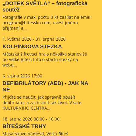
„DOTEK SVĚTLA“ – fotografická
soutěž
Fotografie v max. počtu 3 ks zasílat na email
program@bitessko.com, uvést jméno,
příjmení a…
1. května 2026 - 31. srpna 2026
KOLPINGOVA STEZKA
Městská šifrovací hra s několika stanovišti
po Velké Bíteši Info o startu stezky na
webu…
6. srpna 2026 17:00
DEFIBRILÁTORY (AED) - JAK NA
NĚ
Přijďte se naučit, jak správně použít
defibrilátor a zachránit tak život. V sále
KULTURNÍHO CENTRA…
18. srpna 2026 08:00 - 16:00
BÍTEŠSKÉ TRHY
Masarykovo náměstí, Velká Bíteš