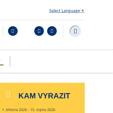
Select Language
▼
Facebook
YouTube
Wikipedia
T
KAM VYRAZIT
1. března 2026 - 15. srpna 2026