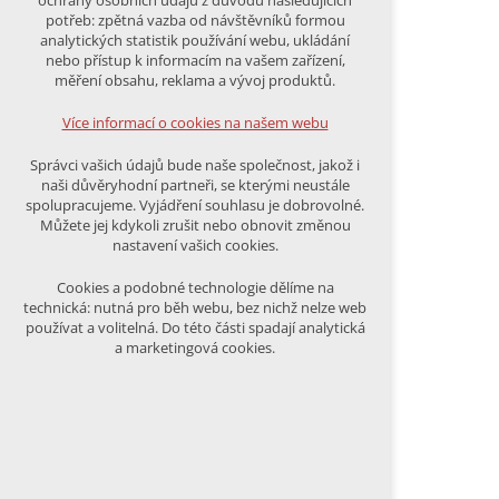
ochrany osobních údajů z důvodu následujících
nutná pro provozování webu
potřeb: zpětná vazba od návštěvníků formou
udržení kontextu stránek (session):
analytických statistik používání webu, ukládání
případná přihlášení, volby jazyka, apod.
nebo přístup k informacím na vašem zařízení,
měření obsahu, reklama a vývoj produktů.
Volitelná cookies
analytická pro anonymizované
Více informací o cookies na našem webu
vyhodnocení návštěvnosti
marketingová cookies (Google)
Správci vašich údajů bude naše společnost, jakož i
naši důvěryhodní partneři, se kterými neustále
Více informací o cookies na našem webu
spolupracujeme. Vyjádření souhlasu je dobrovolné.
Můžete jej kdykoli zrušit nebo obnovit změnou
nastavení vašich cookies.
PŘIJMOUT VŠECHNY COOKIES
Cookies a podobné technologie dělíme na
technická: nutná pro běh webu, bez nichž nelze web
používat a volitelná. Do této části spadají analytická
ODMÍTNOUT VŠE
a marketingová cookies.