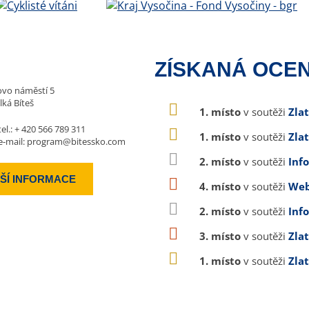
ZÍSKANÁ OCEN
vo náměstí 5
lká Bíteš
1. místo
v soutěži
Zla
tel.:
+ 420 566 789 311
1. místo
v soutěži
Zla
e-mail:
program@bitessko.com
2. místo
v soutěži
Inf
ŠÍ INFORMACE
4. místo
v soutěži
Web
2. místo
v soutěži
Inf
3. místo
v soutěži
Zla
1. místo
v soutěži
Zla