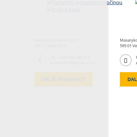
Masarykovo náměstí 67
Masaryko
595 01 Velká Bíteš
595 01 Ve
tel.:
+ 420 566 789 313
e-mail:
tic@bitessko.com
DALŠÍ INFORMACE
DAL