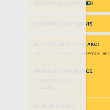
REZERVACE VSTUPENEK
POŘADATELSKÝ SERVIS
REZERVAČNÍ SYSTÉM AKCÍ
Kulturní dům
Rekreační chata
Výstavní síň
PRAKTICKÉ INFORMACE
Katalog firem a institucí
Jízdní řády
NAUČNÉ STEZKY