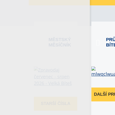
MĚSTSKÝ
PR
MĚSÍČNÍK
BÍT
DALŠÍ P
STARŠÍ ČÍSLA