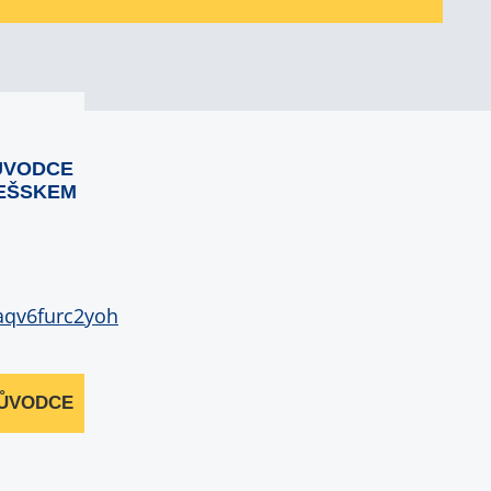
ŮVODCE
EŠSKEM
RŮVODCE