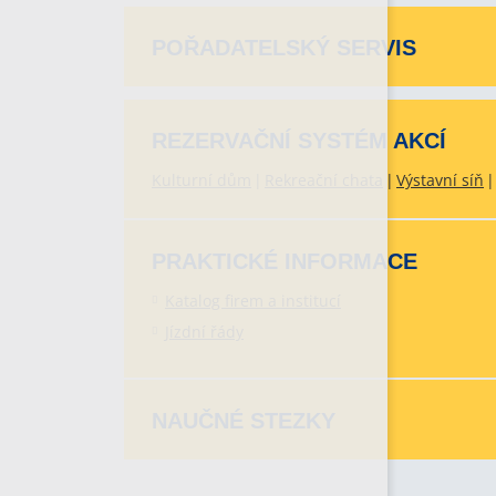
POŘADATELSKÝ SERVIS
REZERVAČNÍ SYSTÉM AKCÍ
Kulturní dům
Rekreační chata
Výstavní síň
PRAKTICKÉ INFORMACE
Katalog firem a institucí
Jízdní řády
NAUČNÉ STEZKY