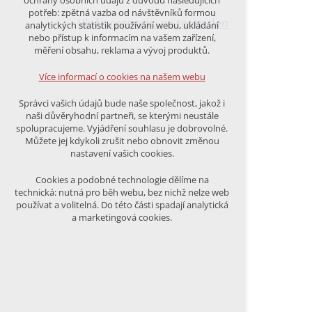
ochrany osobních údajů z důvodu následujících
nutná pro provozování webu
potřeb: zpětná vazba od návštěvníků formou
udržení kontextu stránek (session):
Vložit rezervaci na tento den
analytických statistik používání webu, ukládání
případná přihlášení, volby jazyka, apod.
nebo přístup k informacím na vašem zařízení,
měření obsahu, reklama a vývoj produktů.
Volitelná cookies
analytická pro anonymizované
Více informací o cookies na našem webu
vyhodnocení návštěvnosti
marketingová cookies (Google)
Správci vašich údajů bude naše společnost, jakož i
naši důvěryhodní partneři, se kterými neustále
Více informací o cookies na našem webu
spolupracujeme. Vyjádření souhlasu je dobrovolné.
Můžete jej kdykoli zrušit nebo obnovit změnou
nastavení vašich cookies.
PŘIJMOUT VŠECHNY COOKIES
Cookies a podobné technologie dělíme na
technická: nutná pro běh webu, bez nichž nelze web
používat a volitelná. Do této části spadají analytická
ODMÍTNOUT VŠE
a marketingová cookies.