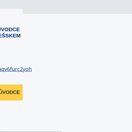
ŮVODCE
EŠSKEM
RŮVODCE