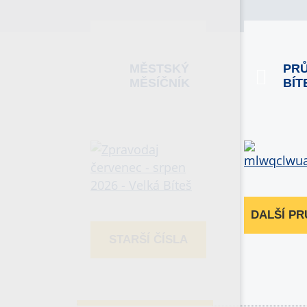
MĚSTSKÝ
PR
MĚSÍČNÍK
BÍT
DALŠÍ P
STARŠÍ ČÍSLA