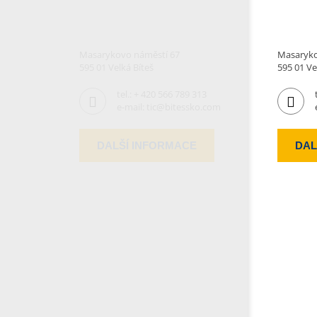
Masarykovo náměstí 67
Masaryko
595 01 Velká Bíteš
595 01 Ve
tel.:
+ 420 566 789 313
e-mail:
tic@bitessko.com
DALŠÍ INFORMACE
DAL