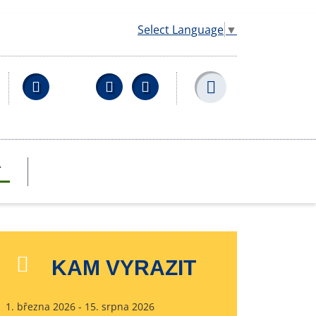
Select Language
▼
Facebook
YouTube
Wikipedia
T
KAM VYRAZIT
1. března 2026 - 15. srpna 2026