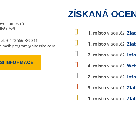
ZÍSKANÁ OCEN
vo náměstí 5
lká Bíteš
1. místo
v soutěži
Zla
tel.:
+ 420 566 789 311
1. místo
v soutěži
Zla
e-mail:
program@bitessko.com
2. místo
v soutěži
Inf
ŠÍ INFORMACE
4. místo
v soutěži
Web
2. místo
v soutěži
Inf
3. místo
v soutěži
Zla
1. místo
v soutěži
Zla