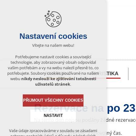
Nastavení cookies
Vítejte na našem webu!
Potřebujeme nastavit cookies a související
technologie, aby zobrazovaný obsah odpovídal
vašim potřebám a vy na webu nalezli přesně to, co
potřebujete. Soubory cookies používané na našem
KULTURA
TURISTIKA
webu
nikdy neslouží ke zjišťování totožnosti
uživatelů stránek
.
PŘIJMOUT VŠECHNY COOKIES
Rezervace na po 23
NASTAVIT
Na tento den nejsou podány žádné rezervac
Vaše údaje zpracováváme v souladu se zásadami
Můžete vložit rezervaci v libovolný čas.
Technická cookies