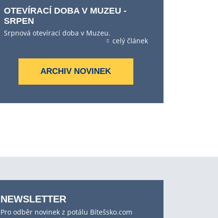
OTEVÍRACÍ DOBA V MUZEU -
SRPEN
Srpnová otevírací doba v Muzeu.
celý článek
ARCHIV NOVINEK
NEWSLETTER
Pro odběr novinek z potálu Bítešsko.com