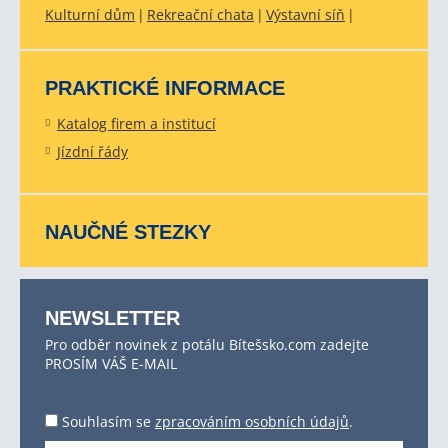
Kulturní dům
Rekreační chata
Výstavní síň
PRAKTICKÉ INFORMACE
Katalog firem a institucí
Jízdní řády
NAUČNÉ STEZKY
NEWSLETTER
Pro odběr novinek z potálu Bítešsko.com zadejte
PROSÍM VÁŠ E-MAIL
Souhlasím se
zpracováním osobních údajů
.