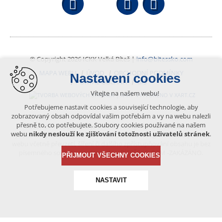
Facebook
YouTube
Wikipedi
© Copyright 2026 ICKK Velká Bíteš |
info@bitessko.com
MAPA WEBU
ÚVOD
OBCHODNÍ PODMÍNKY
Nastavení cookies
PORTÁL OBČANA
GIS
Vítejte na našem webu!
VYTVOŘENO V XART.CZ
Potřebujeme nastavit cookies a související technologie, aby
zobrazovaný obsah odpovídal vašim potřebám a vy na webu nalezli
přesně to, co potřebujete. Soubory cookies používané na našem
Obsah tohoto portálu je chráněn autorským právem, které
webu
nikdy neslouží ke zjišťování totožnosti uživatelů stránek
.
vykonává vydavatel. Jakékoliv užití článků a fotografií z této podoby
webu včetně převzetí, šíření či dalšího zpřístupňování obsahu je bez
písemného souhlasu vydavatele – BÍTEŠSKO.COM -ZAKÁZÁNO.
PŘIJMOUT VŠECHNY COOKIES
NASTAVIT
Technická cookies
nutná pro provozování webu