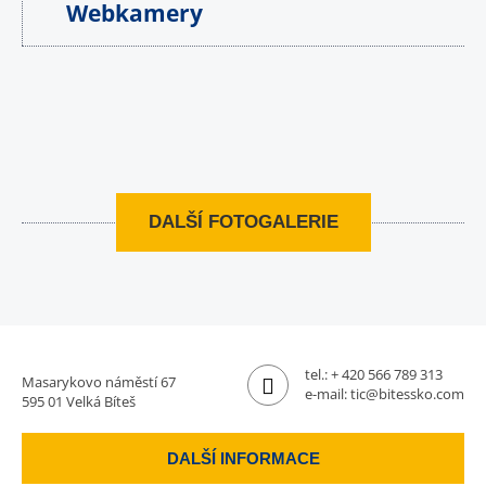
Webkamery
DALŠÍ FOTOGALERIE
tel.:
+ 420 566 789 313
Masarykovo náměstí 67
e-mail:
tic@bitessko.com
595 01 Velká Bíteš
DALŠÍ INFORMACE