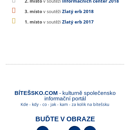
2. místo
v soutěži
Informačních center 2018
3. místo
v soutěži
Zlatý erb 2018
1. místo
v soutěži
Zlatý erb 2017
BÍTEŠSKO.COM
- kulturně společensko
informační portál
Kde - kdy - co - jak - kam - za kolik na bítešsku
BUĎTE V OBRAZE