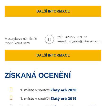
DALŠÍ INFORMACE
tel.:
+ 420 566 789 311
Masarykovo náměstí 5
e-mail:
program@bitessko.com
595 01 Velká Bíteš
DALŠÍ INFORMACE
ZÍSKANÁ OCENĚNÍ
1. místo
v soutěži
Zlatý erb 2020
1. místo
v soutěži
Zlatý erb 2019