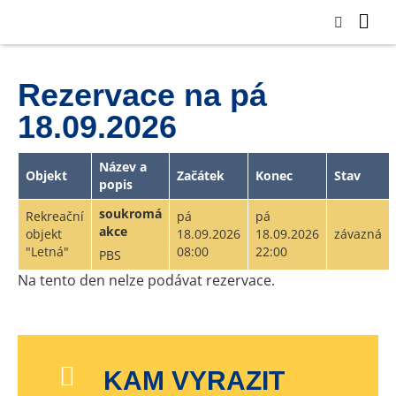
Rezervace na pá
18.09.2026
Název a
Objekt
Začátek
Konec
Stav
popis
soukromá
Rekreační
pá
pá
akce
objekt
18.09.2026
18.09.2026
závazná
"Letná"
08:00
22:00
PBS
Na tento den nelze podávat rezervace.
KAM VYRAZIT