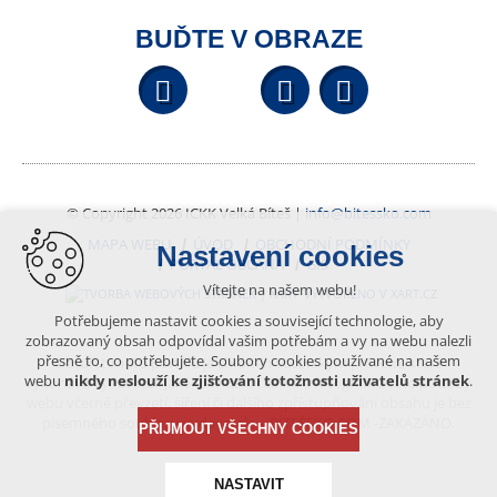
BUĎTE V OBRAZE
Facebook
YouTube
Wikipedi
© Copyright 2026 ICKK Velká Bíteš |
info@bitessko.com
MAPA WEBU
ÚVOD
OBCHODNÍ PODMÍNKY
Nastavení cookies
PORTÁL OBČANA
GIS
Vítejte na našem webu!
VYTVOŘENO V XART.CZ
Potřebujeme nastavit cookies a související technologie, aby
zobrazovaný obsah odpovídal vašim potřebám a vy na webu nalezli
přesně to, co potřebujete. Soubory cookies používané na našem
Obsah tohoto portálu je chráněn autorským právem, které
webu
nikdy neslouží ke zjišťování totožnosti uživatelů stránek
.
vykonává vydavatel. Jakékoliv užití článků a fotografií z této podoby
webu včetně převzetí, šíření či dalšího zpřístupňování obsahu je bez
písemného souhlasu vydavatele – BÍTEŠSKO.COM -ZAKÁZÁNO.
PŘIJMOUT VŠECHNY COOKIES
NASTAVIT