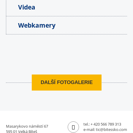
Videa
Webkamery
DALŠÍ FOTOGALERIE
tel.:
+ 420 566 789 313
Masarykovo náměstí 67
e-mail:
tic@bitessko.com
595 01 Velká Bíteš