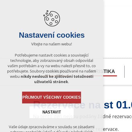
Nastavení cookies
Vítejte na našem webu!
Potřebujeme nastavit cookies a související
technologie, aby zobrazovaný obsah odpovídal
vašim potřebám a vy na webu nalezli přesně to, co
potřebujete. Soubory cookies používané na našem
KULTURA
TURISTIKA
webu
nikdy neslouží ke zjišťování totožnosti
uživatelů stránek
.
PŘIJMOUT VŠECHNY COOKIES
Rezervace na st 01
NASTAVIT
Na tento den nejsou podány žádné rezervac
Vaše údaje zpracováváme v souladu se zásadami
Na tento den nelze podávat rezervace.
Technická cookies