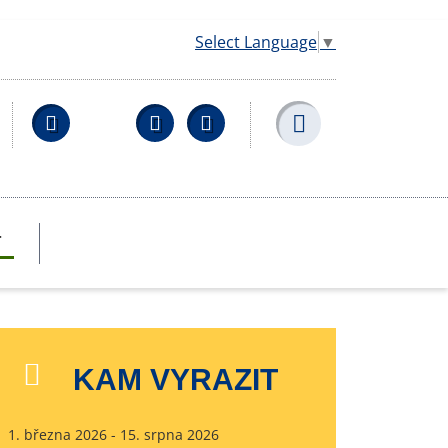
Select Language
▼
Facebook
YouTube
Wikipedia
T
KAM VYRAZIT
1. března 2026 - 15. srpna 2026