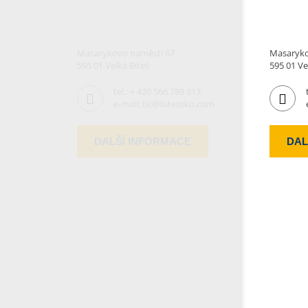
Masarykovo náměstí 67
Masaryko
595 01 Velká Bíteš
595 01 Ve
tel.:
+ 420 566 789 313
e-mail:
tic@bitessko.com
DALŠÍ INFORMACE
DAL