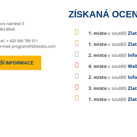
ZÍSKANÁ OCEN
vo náměstí 5
lká Bíteš
1. místo
v soutěži
Zla
tel.:
+ 420 566 789 311
1. místo
v soutěži
Zla
e-mail:
program@bitessko.com
2. místo
v soutěži
Inf
ŠÍ INFORMACE
4. místo
v soutěži
Web
2. místo
v soutěži
Inf
3. místo
v soutěži
Zla
1. místo
v soutěži
Zla