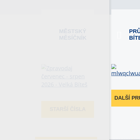
MĚSTSKÝ
PR
MĚSÍČNÍK
BÍT
DALŠÍ P
STARŠÍ ČÍSLA