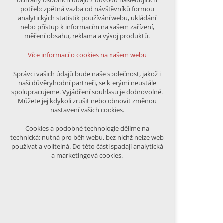
ochrany osobních údajů z důvodu následujících
nutná pro provozování webu
potřeb: zpětná vazba od návštěvníků formou
udržení kontextu stránek (session):
analytických statistik používání webu, ukládání
případná přihlášení, volby jazyka, apod.
nebo přístup k informacím na vašem zařízení,
měření obsahu, reklama a vývoj produktů.
Volitelná cookies
analytická pro anonymizované
Více informací o cookies na našem webu
vyhodnocení návštěvnosti
marketingová cookies (Google)
Správci vašich údajů bude naše společnost, jakož i
naši důvěryhodní partneři, se kterými neustále
Více informací o cookies na našem webu
spolupracujeme. Vyjádření souhlasu je dobrovolné.
Můžete jej kdykoli zrušit nebo obnovit změnou
nastavení vašich cookies.
PŘIJMOUT VŠECHNY COOKIES
Cookies a podobné technologie dělíme na
technická: nutná pro běh webu, bez nichž nelze web
používat a volitelná. Do této části spadají analytická
ODMÍTNOUT VŠE
a marketingová cookies.