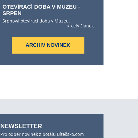
OTEVÍRACÍ DOBA V MUZEU -
SRPEN
Srpnová otevírací doba v Muzeu.
celý článek
ARCHIV NOVINEK
NEWSLETTER
Pro odběr novinek z potálu Bítešsko.com