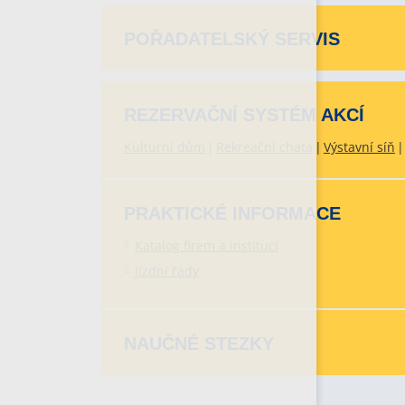
POŘADATELSKÝ SERVIS
REZERVAČNÍ SYSTÉM AKCÍ
Kulturní dům
Rekreační chata
Výstavní síň
PRAKTICKÉ INFORMACE
Katalog firem a institucí
Jízdní řády
NAUČNÉ STEZKY