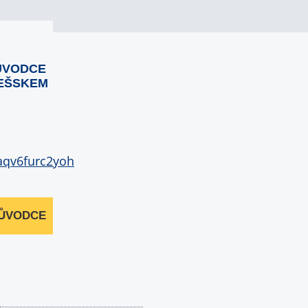
ŮVODCE
EŠSKEM
RŮVODCE