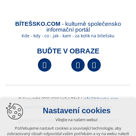
BÍTEŠSKO.COM
- kulturně společensko
informační portál
Kde - kdy - co - jak - kam - za kolik na bítešsku
BUĎTE V OBRAZE
Facebook
YouTube
Wikipedi
© Copyright 2026 ICKK Velká Bíteš |
info@bitessko.com
MAPA WEBU
ÚVOD
OBCHODNÍ PODMÍNKY
Nastavení cookies
PORTÁL OBČANA
GIS
Vítejte na našem webu!
VYTVOŘENO V XART.CZ
Potřebujeme nastavit cookies a související technologie, aby
zobrazovaný obsah odpovídal vašim potřebám a vy na webu nalezli