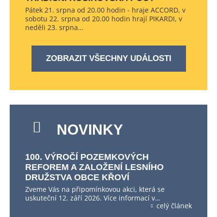
Pátek 21. srpna od 20.00 hodin - hraje ACCORD, v
sobotu 22. srpna od 20.00 hodin hrají PIKARDI, v
neděli 23. srpna…
ZOBRAZIT VŠECHNY UDÁLOSTI
NOVINKY
100. VÝROČÍ POZEMKOVÝCH
REFOREM A ZALOŽENÍ LESNÍHO
DRUŽSTVA OBCE KŘOVÍ
Zveme Vás na připomínkovou akci, která se
uskuteční 12. září 2026. Více informací v…
celý článek