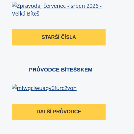
STARŠÍ ČÍSLA
PRŮVODCE BÍTEŠSKEM
DALŠÍ PRŮVODCE