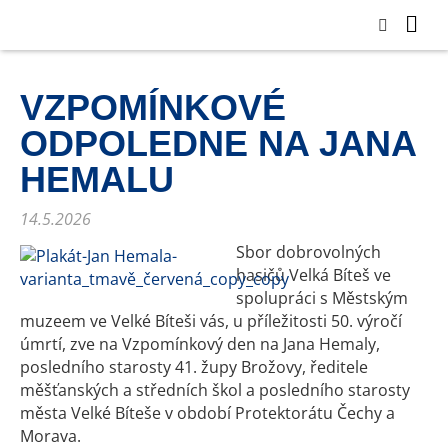
VZPOMÍNKOVÉ
ODPOLEDNE NA JANA
HEMALU
14.5.2026
Sbor dobrovolných
hasičů Velká Bíteš ve
spolupráci s Městským
muzeem ve Velké Bíteši vás, u příležitosti 50. výročí
úmrtí, zve na Vzpomínkový den na Jana Hemaly,
posledního starosty 41. župy Brožovy, ředitele
měšťanských a středních škol a posledního starosty
města Velké Bíteše v období Protektorátu Čechy a
Morava.