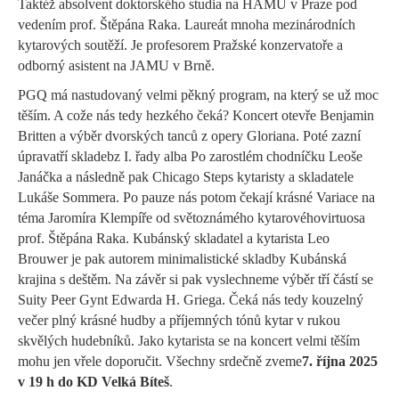
Taktéž a
bsolvent doktorského studia na HAMU v Praze pod
vedením prof. Štěpána Raka. Laureát mnoha mezinárodních
kytarových soutěží.
Je p
rofesor
em
Pražské konzervatoře a
odborný asistent na JAMU v Brně.
PGQ má nastudovaný velmi pěkný program,
na který se už moc
těším. A cože nás tedy
hezké
ho
č
ek
á? Koncert otevře Benjamin
Britten
a výběr
dvorských tanců z opery
Gloriana
. Poté zazní
úprava
tř
í
sklad
eb
z
I. řady alba Po zaros
tlém chodníčku Leoše
Janáčka
a následně
pak
Chicago
Steps
kytaristy a skladatele
Lukáše So
mmera.
Po pauze nás potom
čekají krásné
Variace na
téma
Jaromíra
Klempíře
od světoznámého
kytarového
virtuos
a
prof.
Štěpána Raka.
Kubánský
skladatel a kytarista
Leo
Brouwer
je pak autorem
minimalistické skladby
Kubánsk
á
krajin
a
s deštěm
. Na závěr si pak vyslechneme výběr tří
částí se
Suity Peer
Gynt
Edwarda H.
Griega
.
Čeká nás tedy kouzelný
večer plný krásné hudby a příjemných tónů
kytar
v rukou
skvělých hudebníků. Jako kytarista se na koncert
velmi těším
mohu jen vřele doporučit.
V
šechny srdečně zv
eme
7.
října 2025
v 19 h
do KD
Velká Bíteš
.