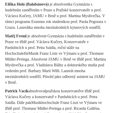
Eliška Holá (Balabánová)
je absolventka Gymnázia s
hudebním zaměřením v Praze a Pražské konzervatoře u prof.
Václava Kučery, JAMU v Brně u prof. Martina Myslivečka. V
rámci programu Erasmus rok studentkou prof. Paola
Pegorara
v
Grazu. Laureátka mnoha mezinárodních kytarových soutěží.
Matěj
Freml
je absolvent Gymnázia s hudebním zaměřením v
Praze ve třídě prof. Václava Kučery, Konzervatoře v
Pardubicích u prof. Petra Saidla, roční stáže na
Hochschule
für
Musik
Franz
Listz
ve Výmaru u prof. Thomase
Müller-
Peringa
. Absolvent JAMU v Brně ve třídě prof. Martina
Myslivečka a prof. Vladislava Bláhy a doktorského studia pod
vedením prof. Barbary Marii Willi. Laureát mnoha
mezinárodních soutěží. Působí jako odborný asistent na JAMU
v Brně.
Patrick Vacík
absolvoval
p
ražsk
ou
konzervatoř
ve třídě prof.
Václava Kučery a
k
onzervatoř v Pardubicích u prof. Petra
Saidla
. Dále pak
Musikhochschule
Franz
Liszt
ve Výmaru ve
třídě prof. Thomase Müller-
Peringa
a prof. Ricarda
Galléna
.