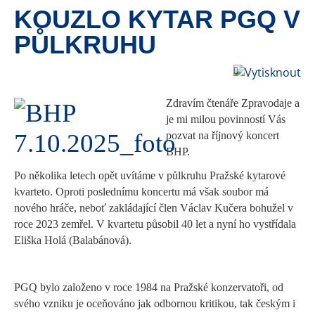
KOUZLO KYTAR PGQ V
PŮLKRUHU
Zdravím čtenáře
Z
pravodaje a
je mi milou povinností Vás
pozvat na říjnový koncert
BHP.
Po několika letech
opět
uvítáme v půlkruhu
Pražské kytarové
kvarteto
.
Oproti posled
nímu koncertu
má však soubor
má
nového hráče, neboť zakládající člen Václav
Kučera bohužel
v
roce 2023 zemřel. V kvartetu působil 40 let a nyní ho vystřídala
Eliška Holá (Balabánová).
PGQ bylo z
aloženo v roce 1984 na Pražské konzervatoři, od
svého vzniku je oceňováno jak odborno
u kritikou, tak českým i