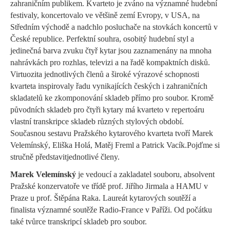
zahraničním publikem. Kvarteto je zváno na významné hudební
festivaly, koncertovalo ve většině zemí Evropy, v USA, na
Středním východě a nadchlo posluchače na stovkách koncertů v
České republice. Perfektní souhra, osobitý hudební s
tyl a
jedinečná barva zvuku čtyř kytar jsou zaznamenány na mnoha
nahrávkách pro rozhlas, televizi a na řadě kompaktních disků.
Virtuozita jednotlivých členů a široké výrazové schopnosti
kvarteta inspirovaly řadu vynikajících českých i zahraničních
skladate
lů ke zkomponování skladeb přímo pro soubor. Kromě
původních skladeb pro čtyři kytary má kvarteto v repertoáru
vlastní transkripce skladeb různých stylových období.
Současnou sestavu Pražského kytarového kvarteta tvoří Marek
Velemínský, Eliška Holá, Matěj
Freml
a Patrick Vacík.
Pojďme si
stručně
představit
jednotlivé
člen
y
.
Marek Velemínský
je vedoucí a zakladatel souboru, absolvent
Pražské konzervatoře ve třídě prof. Jiřího
Jirmala
a HAMU v
Praze u prof. Štěpána Raka. Laureát kytarových soutěží a
finalista
významné
soutěže
Radio
-France v Paříži.
Od počátku
také tvůrce
transkripcí skladeb pro soubor.