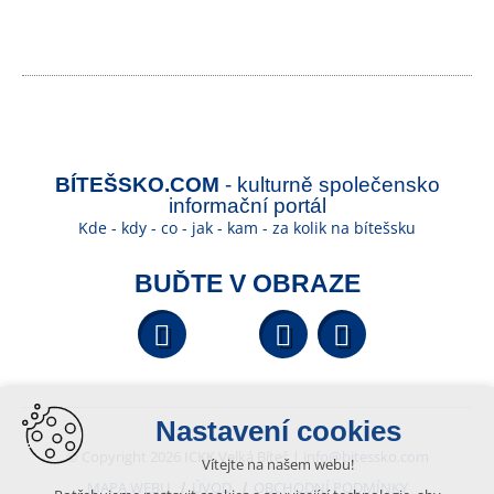
BÍTEŠSKO.COM
- kulturně společensko
informační portál
Kde - kdy - co - jak - kam - za kolik na bítešsku
BUĎTE V OBRAZE
Facebook
YouTube
Wikipedi
Nastavení cookies
© Copyright 2026 ICKK Velká Bíteš |
info@bitessko.com
Vítejte na našem webu!
MAPA WEBU
ÚVOD
OBCHODNÍ PODMÍNKY