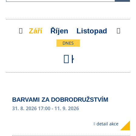
Předchozí
Září
Říjen
Listopad
Násl
DNES
Kalendář
BARVAMI ZA DOBRODRUŽSTVÍM
31. 8. 2026 17:00
- 11. 9. 2026
detail akce