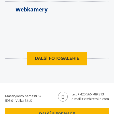
Webkamery
DALŠÍ FOTOGALERIE
tel.:
+ 420 566 789 313
Masarykovo náměstí 67
e-mail:
tic@bitessko.com
595 01 Velká Bíteš
DALŠÍ INFORMACE