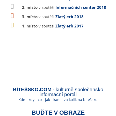
2. místo
v soutěži
Informačních center 2018
3. místo
v soutěži
Zlatý erb 2018
1. místo
v soutěži
Zlatý erb 2017
BÍTEŠSKO.COM
- kulturně společensko
informační portál
Kde - kdy - co - jak - kam - za kolik na bítešsku
BUĎTE V OBRAZE