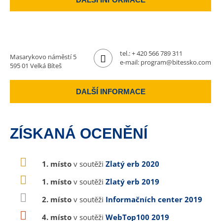
tel.:
+ 420 566 789 311
Masarykovo náměstí 5
e-mail:
program@bitessko.com
595 01 Velká Bíteš
DALŠÍ INFORMACE
ZÍSKANÁ OCENĚNÍ
1. místo
v soutěži
Zlatý erb 2020
1. místo
v soutěži
Zlatý erb 2019
2. místo
v soutěži
Informačních center 2019
4. místo
v soutěži
WebTop100 2019