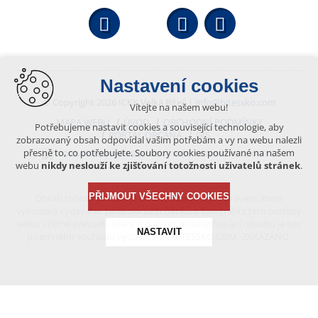
Facebook
YouTube
Wikipedi
Nastavení cookies
© Copyright 2026 ICKK Velká Bíteš |
info@bitessko.com
Vítejte na našem webu!
MAPA WEBU
ÚVOD
OBCHODNÍ PODMÍNKY
Potřebujeme nastavit cookies a související technologie, aby
PORTÁL OBČANA
GIS
zobrazovaný obsah odpovídal vašim potřebám a vy na webu nalezli
přesně to, co potřebujete. Soubory cookies používané na našem
VYTVOŘENO V XART.CZ
webu
nikdy neslouží ke zjišťování totožnosti uživatelů stránek
.
PŘIJMOUT VŠECHNY COOKIES
Obsah tohoto portálu je chráněn autorským právem, které
vykonává vydavatel. Jakékoliv užití článků a fotografií z této podoby
webu včetně převzetí, šíření či dalšího zpřístupňování obsahu je bez
NASTAVIT
písemného souhlasu vydavatele – BÍTEŠSKO.COM -ZAKÁZÁNO.
Technická cookies
nutná pro provozování webu
udržení kontextu stránek (session): případná přihlášení,
volby jazyka, apod.