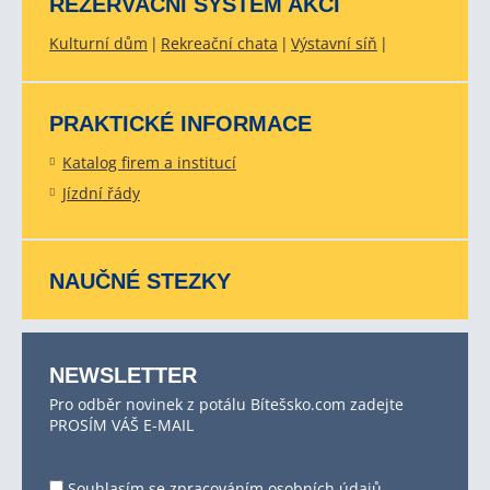
REZERVAČNÍ SYSTÉM AKCÍ
Kulturní dům
Rekreační chata
Výstavní síň
PRAKTICKÉ INFORMACE
Katalog firem a institucí
Jízdní řády
NAUČNÉ STEZKY
NEWSLETTER
Pro odběr novinek z potálu Bítešsko.com zadejte
PROSÍM VÁŠ E-MAIL
Souhlasím se
zpracováním osobních údajů
.