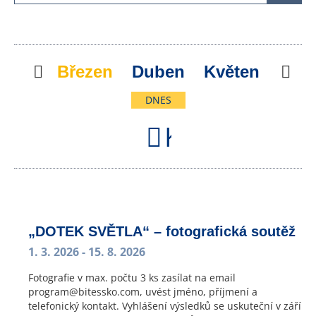
Předchozí
Březen
Duben
Květen
Nás
DNES
Kalendář
„DOTEK SVĚTLA“ – fotografická soutěž
1. 3. 2026
- 15. 8. 2026
Fotografie v max. počtu 3 ks zasílat na email
program@bitessko.com, uvést jméno, příjmení a
telefonický kontakt. Vyhlášení výsledků se uskuteční v září