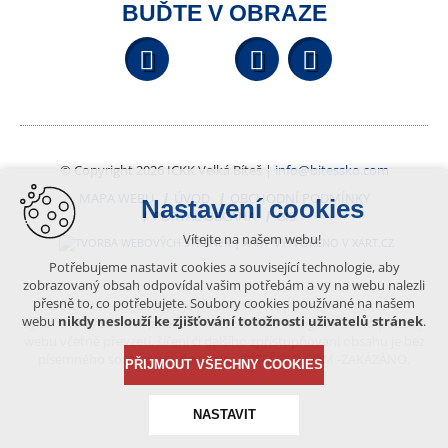
BUĎTE V OBRAZE
Facebook
YouTube
Wikipedi
© Copyright 2026 ICKK Velká Bíteš |
info@bitessko.com
MAPA WEBU
ÚVOD
OBCHODNÍ PODMÍNKY
Nastavení cookies
PORTÁL OBČANA
GIS
Vítejte na našem webu!
VYTVOŘENO V XART.CZ
Potřebujeme nastavit cookies a související technologie, aby
zobrazovaný obsah odpovídal vašim potřebám a vy na webu nalezli
přesně to, co potřebujete. Soubory cookies používané na našem
Obsah tohoto portálu je chráněn autorským právem, které
webu
nikdy neslouží ke zjišťování totožnosti uživatelů stránek
.
vykonává vydavatel. Jakékoliv užití článků a fotografií z této podoby
webu včetně převzetí, šíření či dalšího zpřístupňování obsahu je bez
písemného souhlasu vydavatele – BÍTEŠSKO.COM -ZAKÁZÁNO.
PŘIJMOUT VŠECHNY COOKIES
NASTAVIT