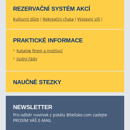
REZERVAČNÍ SYSTÉM AKCÍ
Kulturní dům
Rekreační chata
Výstavní síň
PRAKTICKÉ INFORMACE
Katalog firem a institucí
Jízdní řády
NAUČNÉ STEZKY
NEWSLETTER
Pro odběr novinek z potálu Bítešsko.com zadejte
PROSÍM VÁŠ E-MAIL