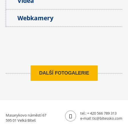
Videa
Webkamery
DALŠÍ FOTOGALERIE
tel.:
+ 420 566 789 313
Masarykovo náměstí 67
e-mail:
tic@bitessko.com
595 01 Velká Bíteš