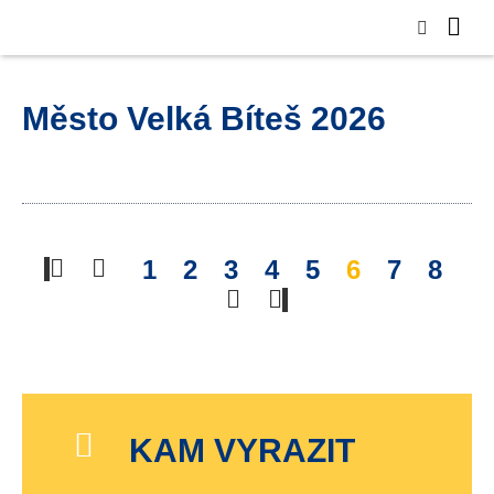
Město Velká Bíteš 2026
1
2
3
4
5
6
7
8
KAM VYRAZIT