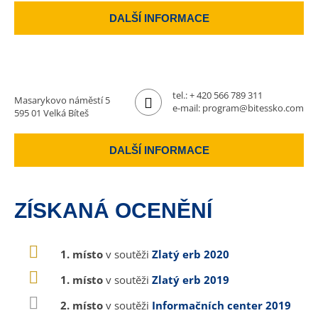
DALŠÍ INFORMACE
tel.:
+ 420 566 789 311
Masarykovo náměstí 5
e-mail:
program@bitessko.com
595 01 Velká Bíteš
DALŠÍ INFORMACE
ZÍSKANÁ OCENĚNÍ
1. místo
v soutěži
Zlatý erb 2020
1. místo
v soutěži
Zlatý erb 2019
2. místo
v soutěži
Informačních center 2019