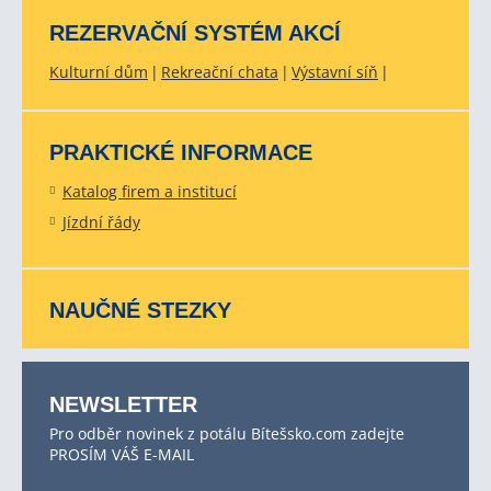
REZERVAČNÍ SYSTÉM AKCÍ
Kulturní dům
Rekreační chata
Výstavní síň
PRAKTICKÉ INFORMACE
Katalog firem a institucí
Jízdní řády
NAUČNÉ STEZKY
NEWSLETTER
Pro odběr novinek z potálu Bítešsko.com zadejte
PROSÍM VÁŠ E-MAIL