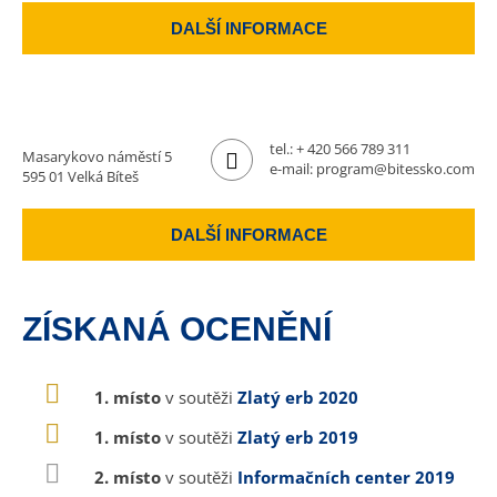
DALŠÍ INFORMACE
tel.:
+ 420 566 789 311
Masarykovo náměstí 5
e-mail:
program@bitessko.com
595 01 Velká Bíteš
DALŠÍ INFORMACE
ZÍSKANÁ OCENĚNÍ
1. místo
v soutěži
Zlatý erb 2020
1. místo
v soutěži
Zlatý erb 2019
2. místo
v soutěži
Informačních center 2019