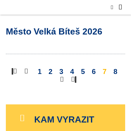
Město Velká Bíteš 2026
1
2
3
4
5
6
7
8
KAM VYRAZIT