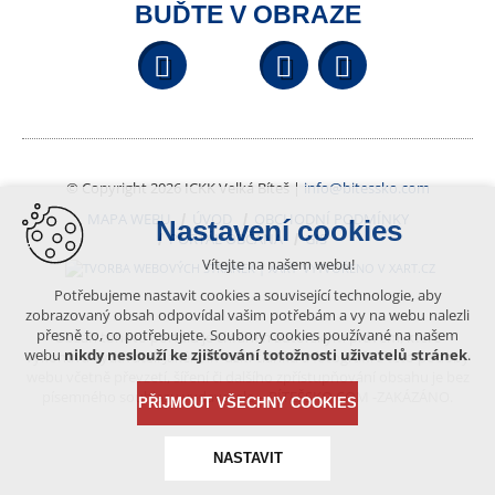
BUĎTE V OBRAZE
Facebook
YouTube
Wikipedi
© Copyright 2026 ICKK Velká Bíteš |
info@bitessko.com
MAPA WEBU
ÚVOD
OBCHODNÍ PODMÍNKY
Nastavení cookies
PORTÁL OBČANA
GIS
Vítejte na našem webu!
VYTVOŘENO V XART.CZ
Potřebujeme nastavit cookies a související technologie, aby
zobrazovaný obsah odpovídal vašim potřebám a vy na webu nalezli
přesně to, co potřebujete. Soubory cookies používané na našem
Obsah tohoto portálu je chráněn autorským právem, které
webu
nikdy neslouží ke zjišťování totožnosti uživatelů stránek
.
vykonává vydavatel. Jakékoliv užití článků a fotografií z této podoby
webu včetně převzetí, šíření či dalšího zpřístupňování obsahu je bez
písemného souhlasu vydavatele – BÍTEŠSKO.COM -ZAKÁZÁNO.
PŘIJMOUT VŠECHNY COOKIES
NASTAVIT