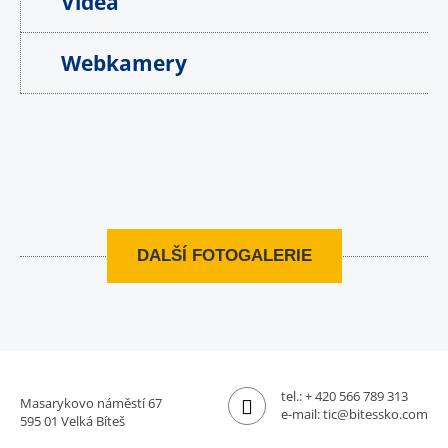
Videa
Webkamery
DALŠÍ FOTOGALERIE
tel.:
+ 420 566 789 313
Masarykovo náměstí 67
e-mail:
tic@bitessko.com
595 01 Velká Bíteš