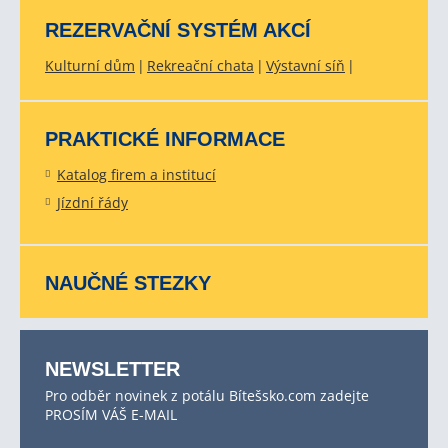
REZERVAČNÍ SYSTÉM AKCÍ
Kulturní dům
Rekreační chata
Výstavní síň
PRAKTICKÉ INFORMACE
Katalog firem a institucí
Jízdní řády
NAUČNÉ STEZKY
NEWSLETTER
Pro odběr novinek z potálu Bítešsko.com zadejte
PROSÍM VÁŠ E-MAIL