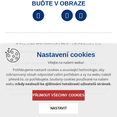
BUĎTE V OBRAZE
Facebook
YouTube
Wikipedi
© Copyright 2026 ICKK Velká Bíteš |
info@bitessko.com
MAPA WEBU
ÚVOD
OBCHODNÍ PODMÍNKY
Nastavení cookies
PORTÁL OBČANA
GIS
Vítejte na našem webu!
VYTVOŘENO V XART.CZ
Potřebujeme nastavit cookies a související technologie, aby
zobrazovaný obsah odpovídal vašim potřebám a vy na webu nalezli
přesně to, co potřebujete. Soubory cookies používané na našem
Obsah tohoto portálu je chráněn autorským právem, které
webu
nikdy neslouží ke zjišťování totožnosti uživatelů stránek
.
vykonává vydavatel. Jakékoliv užití článků a fotografií z této podoby
webu včetně převzetí, šíření či dalšího zpřístupňování obsahu je bez
písemného souhlasu vydavatele – BÍTEŠSKO.COM -ZAKÁZÁNO.
PŘIJMOUT VŠECHNY COOKIES
NASTAVIT