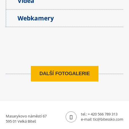
Videa
Webkamery
DALŠÍ FOTOGALERIE
tel.:
+ 420 566 789 313
Masarykovo náměstí 67
e-mail:
tic@bitessko.com
595 01 Velká Bíteš