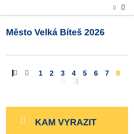
Město Velká Bíteš 2026
1
2
3
4
5
6
7
8
KAM VYRAZIT