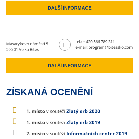
DALŠÍ INFORMACE
tel.:
+ 420 566 789 311
Masarykovo náměstí 5
e-mail:
program@bitessko.com
595 01 Velká Bíteš
DALŠÍ INFORMACE
ZÍSKANÁ OCENĚNÍ
1. místo
v soutěži
Zlatý erb 2020
1. místo
v soutěži
Zlatý erb 2019
2. místo
v soutěži
Informačních center 2019