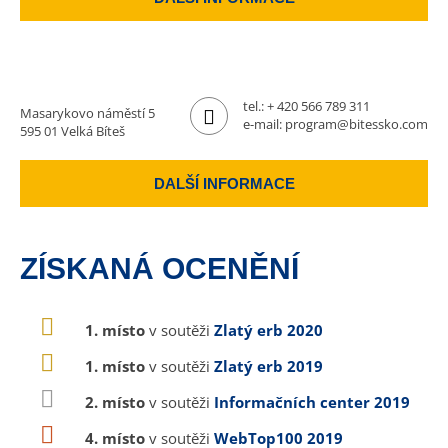
tel.:
+ 420 566 789 311
Masarykovo náměstí 5
e-mail:
program@bitessko.com
595 01 Velká Bíteš
DALŠÍ INFORMACE
ZÍSKANÁ OCENĚNÍ
1. místo
v soutěži
Zlatý erb 2020
1. místo
v soutěži
Zlatý erb 2019
2. místo
v soutěži
Informačních center 2019
4. místo
v soutěži
WebTop100 2019