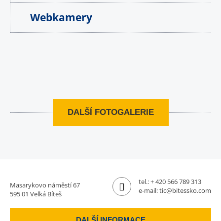
Webkamery
DALŠÍ FOTOGALERIE
tel.:
+ 420 566 789 313
Masarykovo náměstí 67
e-mail:
tic@bitessko.com
595 01 Velká Bíteš
DALŠÍ INFORMACE