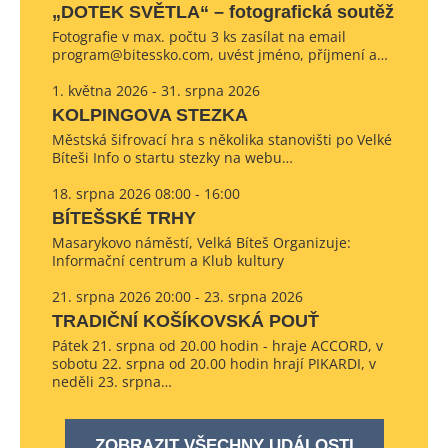
„DOTEK SVĚTLA“ – fotografická soutěž
Fotografie v max. počtu 3 ks zasílat na email
program@bitessko.com, uvést jméno, příjmení a…
1. května 2026 - 31. srpna 2026
KOLPINGOVA STEZKA
Městská šifrovací hra s několika stanovišti po Velké
Bíteši Info o startu stezky na webu…
18. srpna 2026 08:00 - 16:00
BÍTEŠSKÉ TRHY
Masarykovo náměstí, Velká Bíteš Organizuje:
Informační centrum a Klub kultury
21. srpna 2026 20:00 - 23. srpna 2026
TRADIČNÍ KOŠÍKOVSKÁ POUŤ
Pátek 21. srpna od 20.00 hodin - hraje ACCORD, v
sobotu 22. srpna od 20.00 hodin hrají PIKARDI, v
neděli 23. srpna…
ZOBRAZIT VŠECHNY UDÁLOSTI