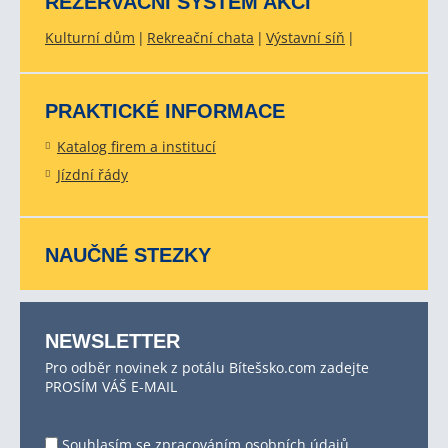
REZERVAČNÍ SYSTÉM AKCÍ
Kulturní dům
Rekreační chata
Výstavní síň
PRAKTICKÉ INFORMACE
Katalog firem a institucí
Jízdní řády
NAUČNÉ STEZKY
NEWSLETTER
Pro odběr novinek z potálu Bítešsko.com zadejte
PROSÍM VÁŠ E-MAIL
Souhlasím se
zpracováním osobních údajů
.