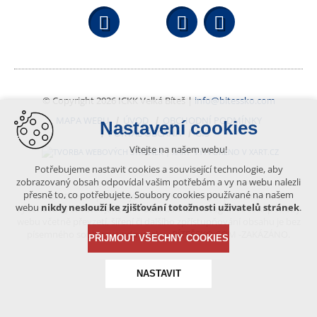
Facebook
YouTube
Wikipedi
© Copyright 2026 ICKK Velká Bíteš |
info@bitessko.com
MAPA WEBU
ÚVOD
OBCHODNÍ PODMÍNKY
Nastavení cookies
PORTÁL OBČANA
GIS
Vítejte na našem webu!
VYTVOŘENO V XART.CZ
Potřebujeme nastavit cookies a související technologie, aby
zobrazovaný obsah odpovídal vašim potřebám a vy na webu nalezli
přesně to, co potřebujete. Soubory cookies používané na našem
Obsah tohoto portálu je chráněn autorským právem, které
webu
nikdy neslouží ke zjišťování totožnosti uživatelů stránek
.
vykonává vydavatel. Jakékoliv užití článků a fotografií z této podoby
webu včetně převzetí, šíření či dalšího zpřístupňování obsahu je bez
písemného souhlasu vydavatele – BÍTEŠSKO.COM -ZAKÁZÁNO.
PŘIJMOUT VŠECHNY COOKIES
NASTAVIT
Technická cookies