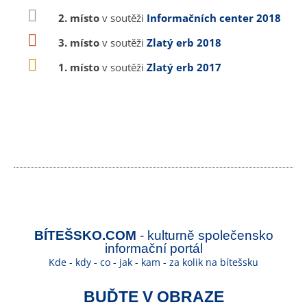
2. místo
v soutěži
Informačních center 2018
3. místo
v soutěži
Zlatý erb 2018
1. místo
v soutěži
Zlatý erb 2017
BÍTEŠSKO.COM
- kulturně společensko
informační portál
Kde - kdy - co - jak - kam - za kolik na bítešsku
BUĎTE V OBRAZE