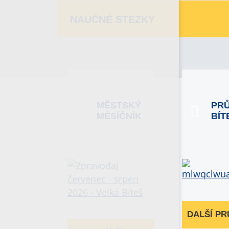
NAUČNÉ STEZKY
MĚSTSKÝ
PR
MĚSÍČNÍK
BÍT
DALŠÍ P