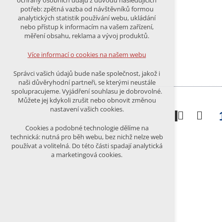
ochrany osobních údajů z důvodu následujících
nutná pro provozování webu
potřeb: zpětná vazba od návštěvníků formou
udržení kontextu stránek (session):
analytických statistik používání webu, ukládání
případná přihlášení, volby jazyka, apod.
nebo přístup k informacím na vašem zařízení,
měření obsahu, reklama a vývoj produktů.
Volitelná cookies
analytická pro anonymizované
Více informací o cookies na našem webu
vyhodnocení návštěvnosti
marketingová cookies (Google)
Správci vašich údajů bude naše společnost, jakož i
naši důvěryhodní partneři, se kterými neustále
Více informací o cookies na našem webu
spolupracujeme. Vyjádření souhlasu je dobrovolné.
Můžete jej kdykoli zrušit nebo obnovit změnou
nastavení vašich cookies.
PŘIJMOUT VŠECHNY COOKIES
Cookies a podobné technologie dělíme na
technická: nutná pro běh webu, bez nichž nelze web
používat a volitelná. Do této části spadají analytická
ODMÍTNOUT VŠE
a marketingová cookies.