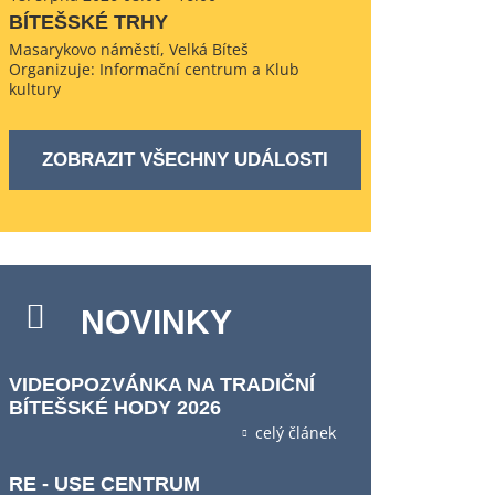
BÍTEŠSKÉ TRHY
Masarykovo náměstí, Velká Bíteš
Organizuje: Informační centrum a Klub
kultury
ZOBRAZIT VŠECHNY UDÁLOSTI
NOVINKY
VIDEOPOZVÁNKA NA TRADIČNÍ
BÍTEŠSKÉ HODY 2026
celý článek
RE - USE CENTRUM