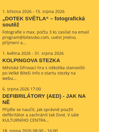
1. března 2026 - 15. srpna 2026
„DOTEK SVĚTLA“ – fotografická
soutěž
Fotografie v max. počtu 3 ks zasílat na email
program@bitessko.com, uvést jméno,
příjmení a…
1. května 2026 - 31. srpna 2026
KOLPINGOVA STEZKA
Městská šifrovací hra s několika stanovišti
po Velké Bíteši Info o startu stezky na
webu…
6. srpna 2026 17:00
DEFIBRILÁTORY (AED) - JAK NA
NĚ
Přijďte se naučit, jak správně použít
defibrilátor a zachránit tak život. V sále
KULTURNÍHO CENTRA…
18. srpna 2026 08:00 - 16:00