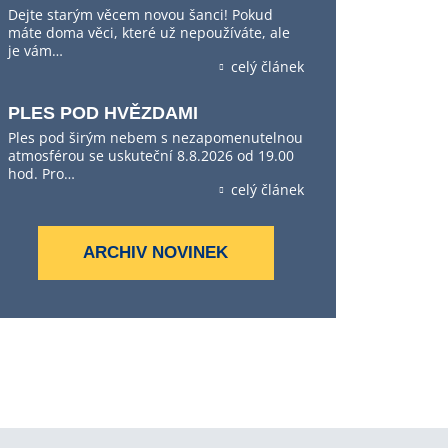
Dejte starým věcem novou šanci! Pokud
máte doma věci, které už nepoužíváte, ale
je vám…
celý článek
PLES POD HVĚZDAMI
Ples pod širým nebem s nezapomenutelnou
atmosférou se uskuteční 8.8.2026 od 19.00
hod. Pro…
celý článek
ARCHIV NOVINEK