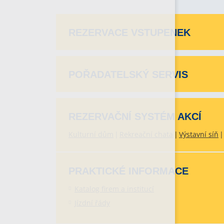
REZERVACE VSTUPENEK
POŘADATELSKÝ SERVIS
REZERVAČNÍ SYSTÉM AKCÍ
Kulturní dům
Rekreační chata
Výstavní síň
PRAKTICKÉ INFORMACE
Katalog firem a institucí
Jízdní řády