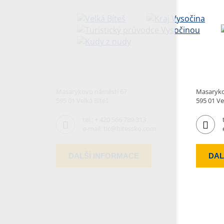
Masarykovo náměstí 67
Masaryko
595 01 Velká Bíteš
595 01 Ve
tel.:
+ 420 566 789 313
e-mail:
tic@bitessko.com
DALŠÍ INFORMACE
DAL