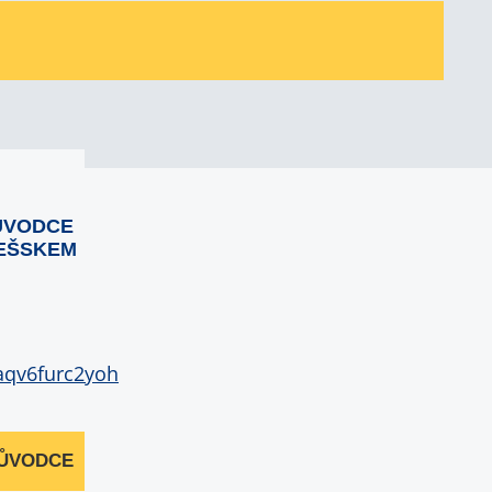
ŮVODCE
EŠSKEM
RŮVODCE