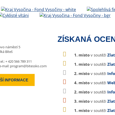
ZÍSKANÁ OCEN
vo náměstí 5
lká Bíteš
1. místo
v soutěži
Zla
tel.:
+ 420 566 789 311
1. místo
v soutěži
Zla
e-mail:
program@bitessko.com
2. místo
v soutěži
Inf
ŠÍ INFORMACE
4. místo
v soutěži
Web
2. místo
v soutěži
Inf
3. místo
v soutěži
Zla
1. místo
v soutěži
Zla