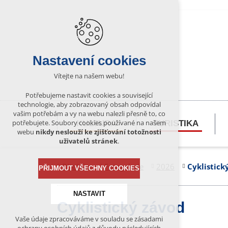
Nastavení cookies
Vítejte na našem webu!
Potřebujeme nastavit cookies a související
technologie, aby zobrazovaný obsah odpovídal
vašim potřebám a vy na webu nalezli přesně to, co
potřebujete. Soubory cookies používané na našem
KULTURA
TURISTIKA
webu
nikdy neslouží ke zjišťování totožnosti
uživatelů stránek
.
Bítešsko
Fotogalerie
2026
Cyklistick
PŘIJMOUT VŠECHNY COOKIES
NASTAVIT
Cyklistický závod
Vaše údaje zpracováváme v souladu se zásadami
Technická cookies