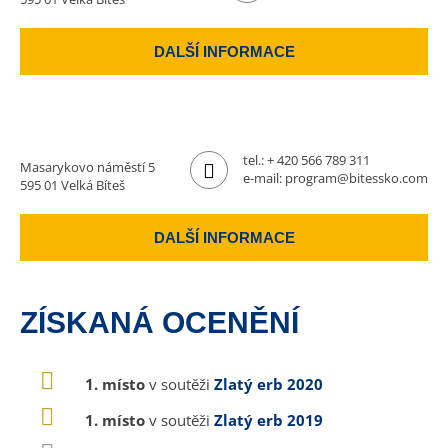
DALŠÍ INFORMACE
tel.:
+ 420 566 789 311
Masarykovo náměstí 5
e-mail:
program@bitessko.com
595 01 Velká Bíteš
DALŠÍ INFORMACE
ZÍSKANÁ OCENĚNÍ
1. místo
v soutěži
Zlatý erb 2020
1. místo
v soutěži
Zlatý erb 2019