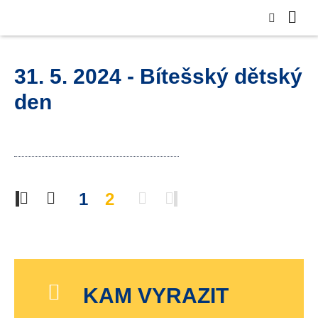
31. 5. 2024 - Bítešský dětský
den
1
2
KAM VYRAZIT