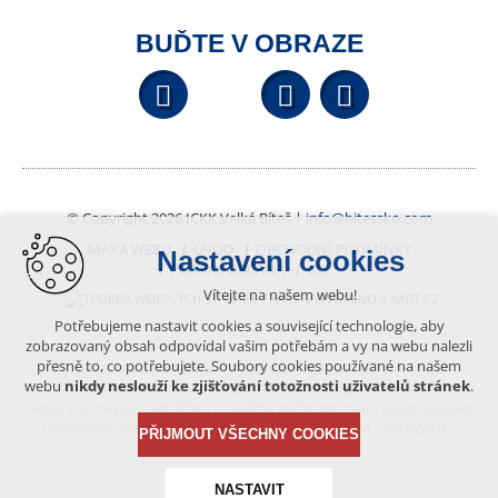
BUĎTE V OBRAZE
Facebook
YouTube
Wikipedi
© Copyright 2026 ICKK Velká Bíteš |
info@bitessko.com
MAPA WEBU
ÚVOD
OBCHODNÍ PODMÍNKY
Nastavení cookies
PORTÁL OBČANA
GIS
Vítejte na našem webu!
VYTVOŘENO V XART.CZ
Potřebujeme nastavit cookies a související technologie, aby
zobrazovaný obsah odpovídal vašim potřebám a vy na webu nalezli
přesně to, co potřebujete. Soubory cookies používané na našem
Obsah tohoto portálu je chráněn autorským právem, které
webu
nikdy neslouží ke zjišťování totožnosti uživatelů stránek
.
vykonává vydavatel. Jakékoliv užití článků a fotografií z této podoby
webu včetně převzetí, šíření či dalšího zpřístupňování obsahu je bez
písemného souhlasu vydavatele – BÍTEŠSKO.COM -ZAKÁZÁNO.
PŘIJMOUT VŠECHNY COOKIES
NASTAVIT