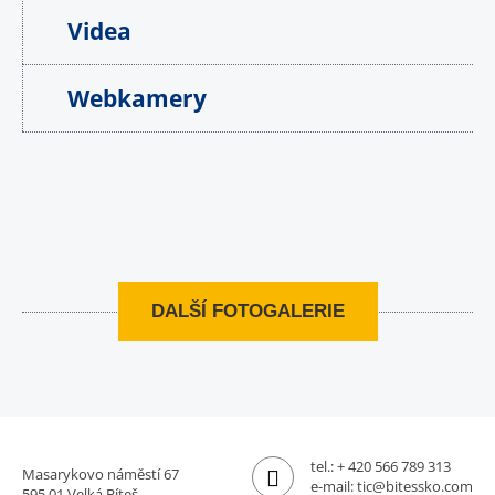
Videa
Webkamery
DALŠÍ FOTOGALERIE
tel.:
+ 420 566 789 313
Masarykovo náměstí 67
e-mail:
tic@bitessko.com
595 01 Velká Bíteš