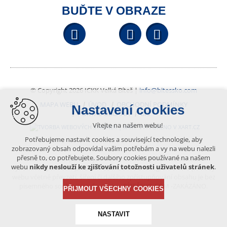
BUĎTE V OBRAZE
Facebook
YouTube
Wikipedi
© Copyright 2026 ICKK Velká Bíteš |
info@bitessko.com
MAPA WEBU
ÚVOD
OBCHODNÍ PODMÍNKY
Nastavení cookies
PORTÁL OBČANA
GIS
Vítejte na našem webu!
VYTVOŘENO V XART.CZ
Potřebujeme nastavit cookies a související technologie, aby
zobrazovaný obsah odpovídal vašim potřebám a vy na webu nalezli
přesně to, co potřebujete. Soubory cookies používané na našem
Obsah tohoto portálu je chráněn autorským právem, které
webu
nikdy neslouží ke zjišťování totožnosti uživatelů stránek
.
vykonává vydavatel. Jakékoliv užití článků a fotografií z této podoby
webu včetně převzetí, šíření či dalšího zpřístupňování obsahu je bez
písemného souhlasu vydavatele – BÍTEŠSKO.COM -ZAKÁZÁNO.
PŘIJMOUT VŠECHNY COOKIES
NASTAVIT