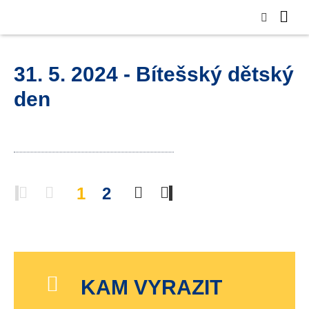
31. 5. 2024 - Bítešský dětský
den
1
2
KAM VYRAZIT