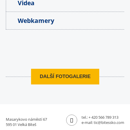
Videa
Webkamery
DALŠÍ FOTOGALERIE
tel.:
+ 420 566 789 313
Masarykovo náměstí 67
e-mail:
tic@bitessko.com
595 01 Velká Bíteš