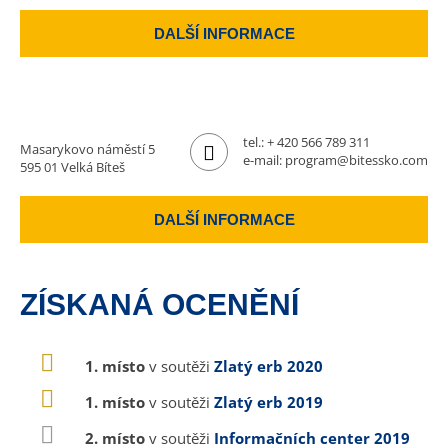
DALŠÍ INFORMACE
tel.:
+ 420 566 789 311
Masarykovo náměstí 5
e-mail:
program@bitessko.com
595 01 Velká Bíteš
DALŠÍ INFORMACE
ZÍSKANÁ OCENĚNÍ
1. místo
v soutěži
Zlatý erb 2020
1. místo
v soutěži
Zlatý erb 2019
2. místo
v soutěži
Informačních center 2019