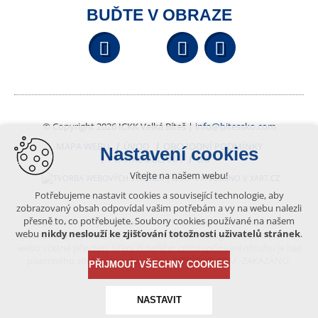
BUĎTE V OBRAZE
Facebook
YouTube
Wikipedi
© Copyright 2026 ICKK Velká Bíteš |
info@bitessko.com
MAPA WEBU
ÚVOD
OBCHODNÍ PODMÍNKY
Nastavení cookies
PORTÁL OBČANA
GIS
Vítejte na našem webu!
VYTVOŘENO V XART.CZ
Potřebujeme nastavit cookies a související technologie, aby
zobrazovaný obsah odpovídal vašim potřebám a vy na webu nalezli
přesně to, co potřebujete. Soubory cookies používané na našem
Obsah tohoto portálu je chráněn autorským právem, které
webu
nikdy neslouží ke zjišťování totožnosti uživatelů stránek
.
vykonává vydavatel. Jakékoliv užití článků a fotografií z této podoby
webu včetně převzetí, šíření či dalšího zpřístupňování obsahu je bez
písemného souhlasu vydavatele – BÍTEŠSKO.COM -ZAKÁZÁNO.
PŘIJMOUT VŠECHNY COOKIES
NASTAVIT