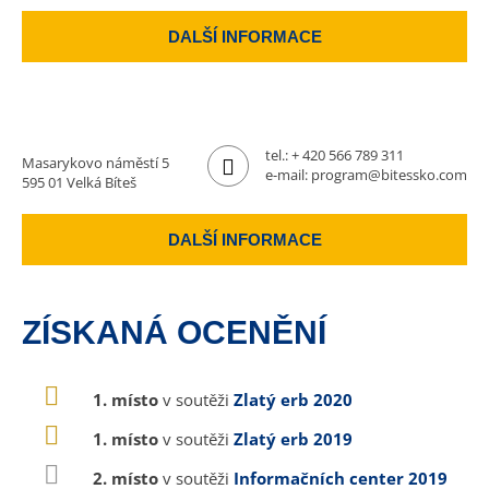
DALŠÍ INFORMACE
tel.:
+ 420 566 789 311
Masarykovo náměstí 5
e-mail:
program@bitessko.com
595 01 Velká Bíteš
DALŠÍ INFORMACE
ZÍSKANÁ OCENĚNÍ
1. místo
v soutěži
Zlatý erb 2020
1. místo
v soutěži
Zlatý erb 2019
2. místo
v soutěži
Informačních center 2019