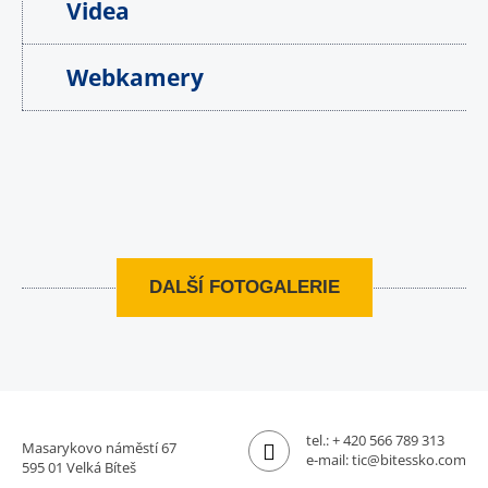
Videa
Webkamery
DALŠÍ FOTOGALERIE
tel.:
+ 420 566 789 313
Masarykovo náměstí 67
e-mail:
tic@bitessko.com
595 01 Velká Bíteš