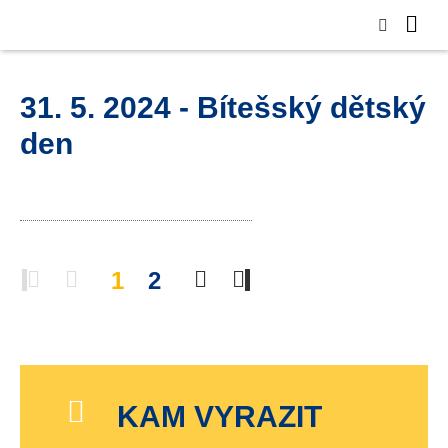
31. 5. 2024 - Bítešský dětský
den
1
2
KAM VYRAZIT