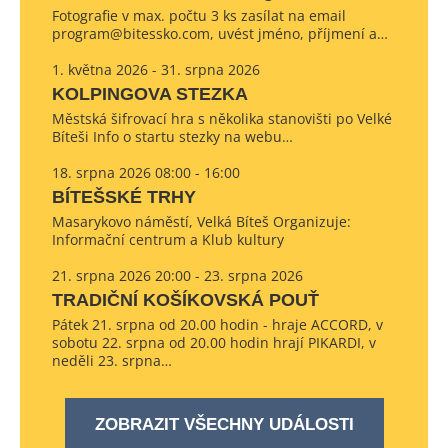
Fotografie v max. počtu 3 ks zasílat na email
program@bitessko.com, uvést jméno, příjmení a…
1. května 2026 - 31. srpna 2026
KOLPINGOVA STEZKA
Městská šifrovací hra s několika stanovišti po Velké
Bíteši Info o startu stezky na webu…
18. srpna 2026 08:00 - 16:00
BÍTEŠSKÉ TRHY
Masarykovo náměstí, Velká Bíteš Organizuje:
Informační centrum a Klub kultury
21. srpna 2026 20:00 - 23. srpna 2026
TRADIČNÍ KOŠÍKOVSKÁ POUŤ
Pátek 21. srpna od 20.00 hodin - hraje ACCORD, v
sobotu 22. srpna od 20.00 hodin hrají PIKARDI, v
neděli 23. srpna…
ZOBRAZIT VŠECHNY UDÁLOSTI