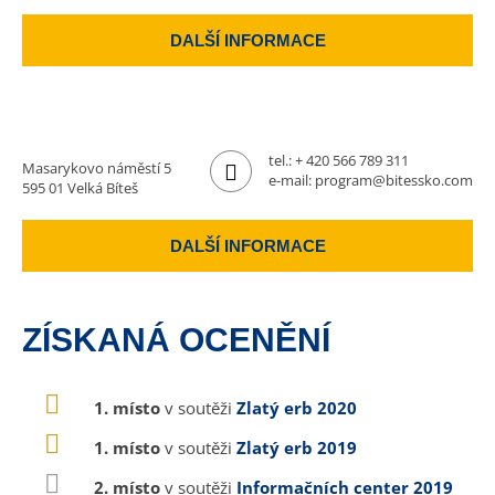
DALŠÍ INFORMACE
tel.:
+ 420 566 789 311
Masarykovo náměstí 5
e-mail:
program@bitessko.com
595 01 Velká Bíteš
DALŠÍ INFORMACE
ZÍSKANÁ OCENĚNÍ
1. místo
v soutěži
Zlatý erb 2020
1. místo
v soutěži
Zlatý erb 2019
2. místo
v soutěži
Informačních center 2019