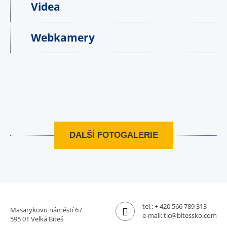
Videa
Webkamery
DALŠÍ FOTOGALERIE
tel.:
+ 420 566 789 313
Masarykovo náměstí 67
e-mail:
tic@bitessko.com
595 01 Velká Bíteš