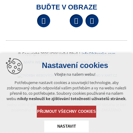
BUĎTE V OBRAZE
Facebook
YouTube
Wikipedi
© Copyright 2026 ICKK Velká Bíteš |
info@bitessko.com
MAPA WEBU
ÚVOD
OBCHODNÍ PODMÍNKY
Nastavení cookies
PORTÁL OBČANA
GIS
Vítejte na našem webu!
VYTVOŘENO V XART.CZ
Potřebujeme nastavit cookies a související technologie, aby
zobrazovaný obsah odpovídal vašim potřebám a vy na webu nalezli
přesně to, co potřebujete. Soubory cookies používané na našem
Obsah tohoto portálu je chráněn autorským právem, které
webu
nikdy neslouží ke zjišťování totožnosti uživatelů stránek
.
vykonává vydavatel. Jakékoliv užití článků a fotografií z této podoby
webu včetně převzetí, šíření či dalšího zpřístupňování obsahu je bez
písemného souhlasu vydavatele – BÍTEŠSKO.COM -ZAKÁZÁNO.
PŘIJMOUT VŠECHNY COOKIES
NASTAVIT