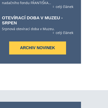
nadačního fondu FRANTIŠKA…
celý článek
OTEVÍRACÍ DOBA V MUZEU -
SRPEN
Srpnová otevírací doba v Muzeu.
celý článek
ARCHIV NOVINEK