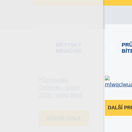
MĚSTSKÝ
PR
MĚSÍČNÍK
BÍT
DALŠÍ P
STARŠÍ ČÍSLA