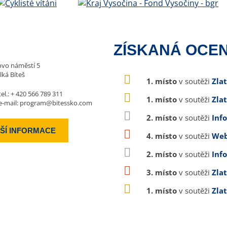
ZÍSKANÁ OCEN
vo náměstí 5
lká Bíteš
1. místo
v soutěži
Zla
tel.:
+ 420 566 789 311
1. místo
v soutěži
Zla
e-mail:
program@bitessko.com
2. místo
v soutěži
Inf
ŠÍ INFORMACE
4. místo
v soutěži
Web
2. místo
v soutěži
Inf
3. místo
v soutěži
Zla
1. místo
v soutěži
Zla