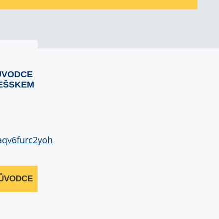
ŮVODCE
EŠSKEM
RŮVODCE