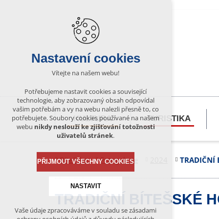
Nastavení cookies
Vítejte na našem webu!
Potřebujeme nastavit cookies a související
technologie, aby zobrazovaný obsah odpovídal
vašim potřebám a vy na webu nalezli přesně to, co
potřebujete. Soubory cookies používané na našem
KULTURA
TURISTIKA
webu
nikdy neslouží ke zjišťování totožnosti
uživatelů stránek
.
Bítešsko
Fotogalerie
2024
TRADIČNÍ 
PŘIJMOUT VŠECHNY COOKIES
NASTAVIT
TRADIČNÍ BÍTEŠSKÉ 
Vaše údaje zpracováváme v souladu se zásadami
Technická cookies