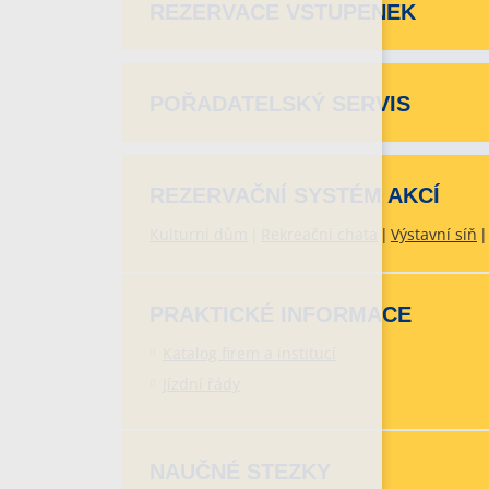
REZERVACE VSTUPENEK
POŘADATELSKÝ SERVIS
REZERVAČNÍ SYSTÉM AKCÍ
Kulturní dům
Rekreační chata
Výstavní síň
PRAKTICKÉ INFORMACE
Katalog firem a institucí
Jízdní řády
NAUČNÉ STEZKY