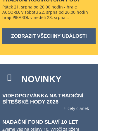
Pátek 21. srpna od 20.00 hodin - hraje
ACCORD, v sobotu 22. srpna od 20.00 hodin
hrají PIKARDI, v neděli 23. srpna…
ZOBRAZIT VŠECHNY UDÁLOSTI
NOVINKY
VIDEOPOZVÁNKA NA TRADIČNÍ
BÍTEŠSKÉ HODY 2026
celý článek
NADAČNÍ FOND SLAVÍ 10 LET
Zveme Vás na oslavy 10. výročí založení