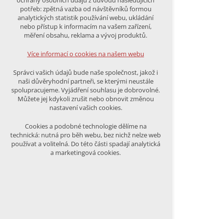
ochrany osobních údajů z důvodu následujících
nutná pro provozování webu
potřeb: zpětná vazba od návštěvníků formou
udržení kontextu stránek (session):
analytických statistik používání webu, ukládání
případná přihlášení, volby jazyka, apod.
nebo přístup k informacím na vašem zařízení,
měření obsahu, reklama a vývoj produktů.
Volitelná cookies
analytická pro anonymizované
Více informací o cookies na našem webu
vyhodnocení návštěvnosti
marketingová cookies (Google)
Správci vašich údajů bude naše společnost, jakož i
naši důvěryhodní partneři, se kterými neustále
Více informací o cookies na našem webu
spolupracujeme. Vyjádření souhlasu je dobrovolné.
Můžete jej kdykoli zrušit nebo obnovit změnou
nastavení vašich cookies.
PŘIJMOUT VŠECHNY COOKIES
Cookies a podobné technologie dělíme na
technická: nutná pro běh webu, bez nichž nelze web
používat a volitelná. Do této části spadají analytická
ODMÍTNOUT VŠE
a marketingová cookies.