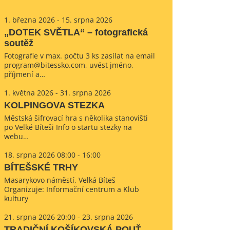
1. března 2026 - 15. srpna 2026
„DOTEK SVĚTLA“ – fotografická
soutěž
Fotografie v max. počtu 3 ks zasílat na email
program@bitessko.com, uvést jméno,
příjmení a…
1. května 2026 - 31. srpna 2026
KOLPINGOVA STEZKA
Městská šifrovací hra s několika stanovišti
po Velké Bíteši Info o startu stezky na
webu…
18. srpna 2026 08:00 - 16:00
BÍTEŠSKÉ TRHY
Masarykovo náměstí, Velká Bíteš
Organizuje: Informační centrum a Klub
kultury
21. srpna 2026 20:00 - 23. srpna 2026
TRADIČNÍ KOŠÍKOVSKÁ POUŤ