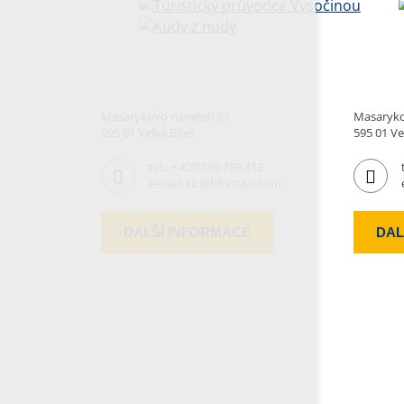
Masarykovo náměstí 67
Masaryko
595 01 Velká Bíteš
595 01 Ve
tel.:
+ 420 566 789 313
e-mail:
tic@bitessko.com
DALŠÍ INFORMACE
DAL