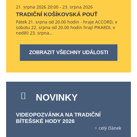
21. srpna 2026 20:00 - 23. srpna 2026
TRADIČNÍ KOŠÍKOVSKÁ POUŤ
Pátek 21. srpna od 20.00 hodin - hraje ACCORD, v
sobotu 22. srpna od 20.00 hodin hrají PIKARDI, v
neděli 23. srpna…
ZOBRAZIT VŠECHNY UDÁLOSTI
NOVINKY
VIDEOPOZVÁNKA NA TRADIČNÍ
BÍTEŠSKÉ HODY 2026
celý článek