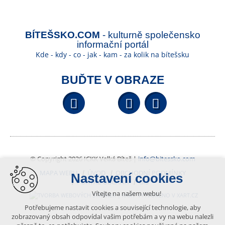
BÍTEŠSKO.COM
- kulturně společensko
informační portál
Kde - kdy - co - jak - kam - za kolik na bítešsku
BUĎTE V OBRAZE
Facebook
YouTube
Wikipedi
© Copyright 2026 ICKK Velká Bíteš |
info@bitessko.com
MAPA WEBU
ÚVOD
OBCHODNÍ PODMÍNKY
Nastavení cookies
PORTÁL OBČANA
GIS
Vítejte na našem webu!
VYTVOŘENO V XART.CZ
Potřebujeme nastavit cookies a související technologie, aby
zobrazovaný obsah odpovídal vašim potřebám a vy na webu nalezli