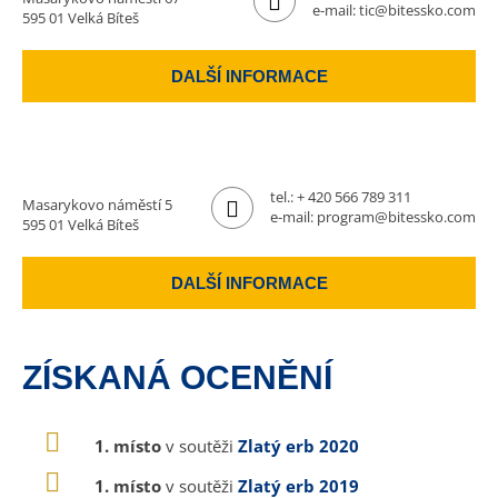
e-mail:
tic@bitessko.com
595 01 Velká Bíteš
DALŠÍ INFORMACE
tel.:
+ 420 566 789 311
Masarykovo náměstí 5
e-mail:
program@bitessko.com
595 01 Velká Bíteš
DALŠÍ INFORMACE
ZÍSKANÁ OCENĚNÍ
1. místo
v soutěži
Zlatý erb 2020
1. místo
v soutěži
Zlatý erb 2019