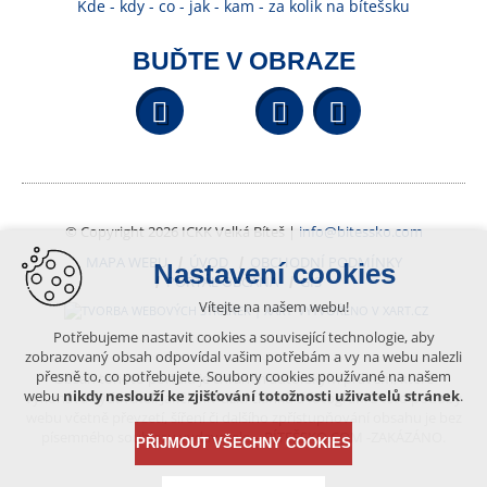
Kde - kdy - co - jak - kam - za kolik na bítešsku
BUĎTE V OBRAZE
Facebook
YouTube
Wikipedi
© Copyright 2026 ICKK Velká Bíteš |
info@bitessko.com
MAPA WEBU
ÚVOD
OBCHODNÍ PODMÍNKY
Nastavení cookies
PORTÁL OBČANA
GIS
Vítejte na našem webu!
VYTVOŘENO V XART.CZ
Potřebujeme nastavit cookies a související technologie, aby
zobrazovaný obsah odpovídal vašim potřebám a vy na webu nalezli
přesně to, co potřebujete. Soubory cookies používané na našem
Obsah tohoto portálu je chráněn autorským právem, které
webu
nikdy neslouží ke zjišťování totožnosti uživatelů stránek
.
vykonává vydavatel. Jakékoliv užití článků a fotografií z této podoby
webu včetně převzetí, šíření či dalšího zpřístupňování obsahu je bez
písemného souhlasu vydavatele – BÍTEŠSKO.COM -ZAKÁZÁNO.
PŘIJMOUT VŠECHNY COOKIES