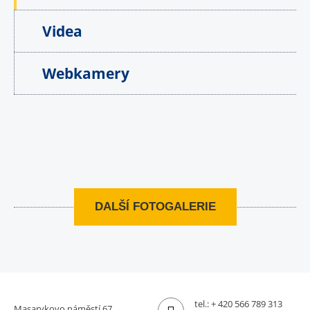
Videa
Webkamery
DALŠÍ FOTOGALERIE
tel.:
+ 420 566 789 313
Masarykovo náměstí 67