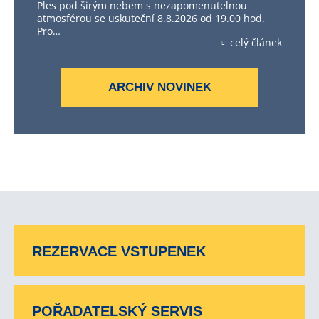
Ples pod širým nebem s nezapomenutelnou
atmosférou se uskuteční 8.8.2026 od 19.00 hod.
Pro…
celý článek
ARCHIV NOVINEK
REZERVACE VSTUPENEK
POŘADATELSKÝ SERVIS