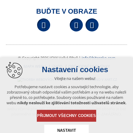
BUĎTE V OBRAZE
Facebook
YouTube
Wikipedi
© Copyright 2026 ICKK Velká Bíteš |
info@bitessko.com
MAPA WEBU
ÚVOD
OBCHODNÍ PODMÍNKY
Nastavení cookies
PORTÁL OBČANA
GIS
Vítejte na našem webu!
VYTVOŘENO V XART.CZ
Potřebujeme nastavit cookies a související technologie, aby
zobrazovaný obsah odpovídal vašim potřebám a vy na webu nalezli
přesně to, co potřebujete. Soubory cookies používané na našem
Obsah tohoto portálu je chráněn autorským právem, které
webu
nikdy neslouží ke zjišťování totožnosti uživatelů stránek
.
vykonává vydavatel. Jakékoliv užití článků a fotografií z této podoby
webu včetně převzetí, šíření či dalšího zpřístupňování obsahu je bez
písemného souhlasu vydavatele – BÍTEŠSKO.COM -ZAKÁZÁNO.
PŘIJMOUT VŠECHNY COOKIES
NASTAVIT