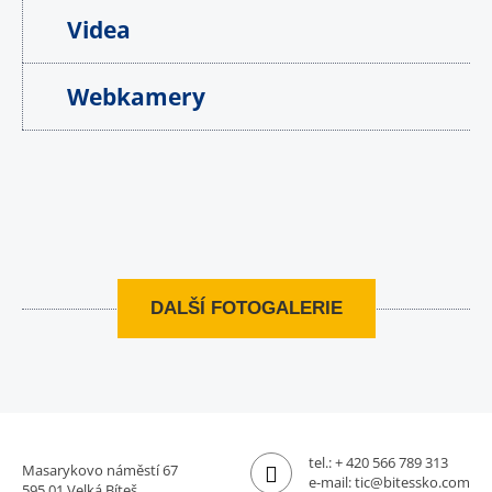
Videa
Webkamery
DALŠÍ FOTOGALERIE
tel.:
+ 420 566 789 313
Masarykovo náměstí 67
e-mail:
tic@bitessko.com
595 01 Velká Bíteš