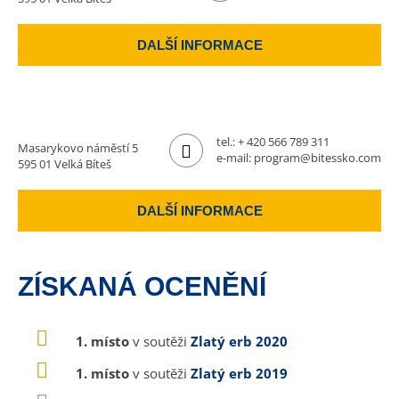
DALŠÍ INFORMACE
tel.:
+ 420 566 789 311
Masarykovo náměstí 5
e-mail:
program@bitessko.com
595 01 Velká Bíteš
DALŠÍ INFORMACE
ZÍSKANÁ OCENĚNÍ
1. místo
v soutěži
Zlatý erb 2020
1. místo
v soutěži
Zlatý erb 2019