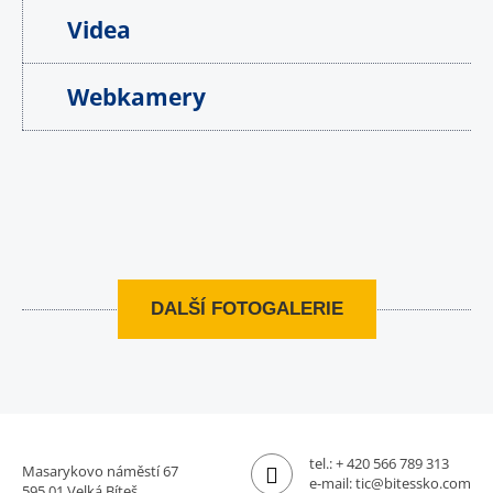
Videa
Webkamery
DALŠÍ FOTOGALERIE
tel.:
+ 420 566 789 313
Masarykovo náměstí 67
e-mail:
tic@bitessko.com
595 01 Velká Bíteš