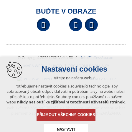
BUĎTE V OBRAZE
Facebook
YouTube
Wikipedi
© Copyright 2026 ICKK Velká Bíteš |
info@bitessko.com
MAPA WEBU
ÚVOD
OBCHODNÍ PODMÍNKY
Nastavení cookies
PORTÁL OBČANA
GIS
Vítejte na našem webu!
VYTVOŘENO V XART.CZ
Potřebujeme nastavit cookies a související technologie, aby
zobrazovaný obsah odpovídal vašim potřebám a vy na webu nalezli
přesně to, co potřebujete. Soubory cookies používané na našem
Obsah tohoto portálu je chráněn autorským právem, které
webu
nikdy neslouží ke zjišťování totožnosti uživatelů stránek
.
vykonává vydavatel. Jakékoliv užití článků a fotografií z této podoby
webu včetně převzetí, šíření či dalšího zpřístupňování obsahu je bez
písemného souhlasu vydavatele – BÍTEŠSKO.COM -ZAKÁZÁNO.
PŘIJMOUT VŠECHNY COOKIES
NASTAVIT