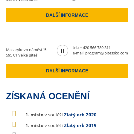
DALŠÍ INFORMACE
tel.:
+ 420 566 789 311
Masarykovo náměstí 5
e-mail:
program@bitessko.com
595 01 Velká Bíteš
DALŠÍ INFORMACE
ZÍSKANÁ OCENĚNÍ
1. místo
v soutěži
Zlatý erb 2020
1. místo
v soutěži
Zlatý erb 2019