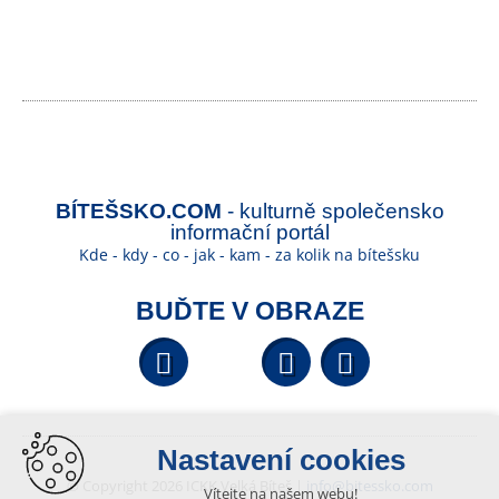
BÍTEŠSKO.COM
- kulturně společensko
informační portál
Kde - kdy - co - jak - kam - za kolik na bítešsku
BUĎTE V OBRAZE
Facebook
YouTube
Wikipedi
Nastavení cookies
© Copyright 2026 ICKK Velká Bíteš |
info@bitessko.com
Vítejte na našem webu!