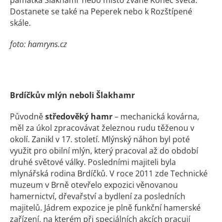
památka Šlakhamr nebo místo zvané Konec světa.
Dostanete se také na Peperek nebo k Rozštípené
skále.
foto: hamryns.cz
Brdíčkův mlýn neboli Šlakhamr
Původně
středověký hamr
– mechanická kovárna,
měl za úkol zpracovávat železnou rudu těženou v
okolí. Zanikl v 17. století. Mlýnský náhon byl poté
využit pro obilní mlýn, který pracoval až do období
druhé světové války. Posledními majiteli byla
mlynářská rodina Brdíčků. V roce 2011 zde Technické
muzeum v Brně otevřelo expozici věnovanou
hamernictví, dřevařství a bydlení za posledních
majitelů. Jádrem expozice je plně funkční hamerské
zařízení, na kterém při speciálních akcích pracují