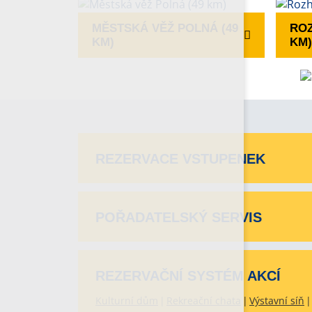
MĚSTSKÁ VĚŽ POLNÁ (49
ROZ
KM)
KM)
REZERVACE VSTUPENEK
POŘADATELSKÝ SERVIS
REZERVAČNÍ SYSTÉM AKCÍ
Kulturní dům
Rekreační chata
Výstavní síň