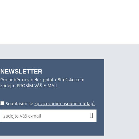
NEWSLETTER
Pro odběr novinek z potálu Bítešsko.com
zadejte PROSÍM VÁŠ E-MAIL
Souhlasím se
zpracováním osobních údajů
.