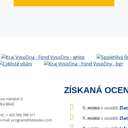
ZÍSKANÁ OCEN
vo náměstí 5
lká Bíteš
1. místo
v soutěži
Zla
tel.:
+ 420 566 789 311
1. místo
v soutěži
Zla
e-mail:
program@bitessko.com