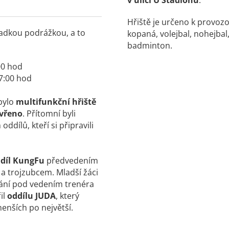
v ulici U Stadionu
.
Hřiště je určeno k provoz
ladkou podrážkou, a to
kopaná, volejbal, nohejbal,
badminton.
:00 hod
17:00 hod
bylo
multifunkční hřiště
vřeno
. Přítomní byli
dílů, kteří si připravili
díl KungFu
předvedením
 a trojzubcem. Mladší žáci
kání pod vedením trenéra
il
oddílu JUDA
, který
enších po největší.