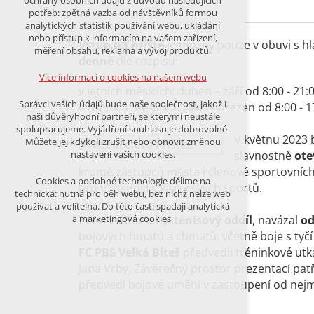
ochrany osobních údajů z důvodu následujících
nutná pro provozování webu
potřeb: zpětná vazba od návštěvníků formou
udržení kontextu stránek (session):
analytických statistik používání webu, ukládání
případná přihlášení, volby jazyka, apod.
nebo přístup k informacím na vašem zařízení,
Vstup na hřiště
je možný pouze v obuvi s h
měření obsahu, reklama a vývoj produktů.
Volitelná cookies
denně
dle rozpisu:
analytická pro anonymizované
Více informací o cookies na našem webu
vyhodnocení návštěvnosti
v letních měsících: duben – září od 8:00 - 21
marketingová cookies (Google)
Správci vašich údajů bude naše společnost, jakož i
v zimních měsících: říjen – březen od 8:00 - 
naši důvěryhodní partneři, se kterými neustále
Více informací o cookies na našem webu
spolupracujeme. Vyjádření souhlasu je dobrovolné.
V květnu 2023 
Můžete jej kdykoli zrušit nebo obnovit změnou
slavnostně
ote
nastavení vašich cookies.
kromě zástupců města i členové sportovních od
PŘIJMOUT VŠECHNY COOKIES
Cookies a podobné technologie dělíme na
pro veřejnost ukázky svých sportů.
technická: nutná pro běh webu, bez nichž nelze web
používat a volitelná. Do této části spadají analytická
ODMÍTNOUT VŠE
První ukázkou byl
tenisový oddíl
, navázal
od
a marketingová cookies.
bojových hmatů a chmatů, včetně boje s tyčí
FC PBS Velká Bíteš
předvedli tréninkové ut
Jana Vrby. Závěrečný prostor prezentací patř
předvedl bojové umění v zastoupení od nejm