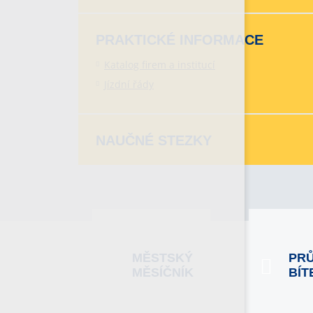
PRAKTICKÉ INFORMACE
Katalog firem a institucí
Jízdní řády
NAUČNÉ STEZKY
MĚSTSKÝ
PR
MĚSÍČNÍK
BÍT