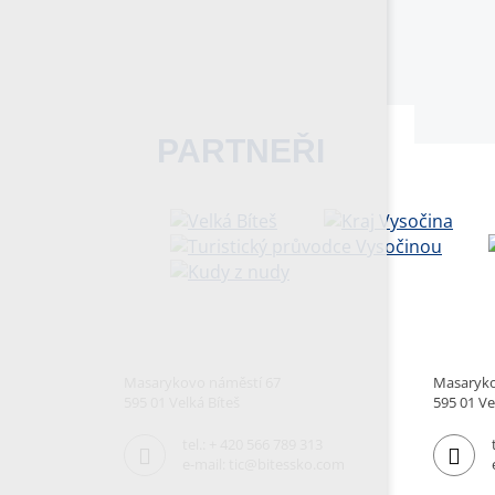
PARTNEŘI
Masarykovo náměstí 67
Masaryko
595 01 Velká Bíteš
595 01 Ve
tel.:
+ 420 566 789 313
e-mail:
tic@bitessko.com