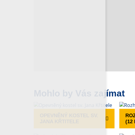
Mohlo by Vás zajímat
OPEVNĚNÝ KOSTEL SV.
RO
JANA KŘTITELE
(12