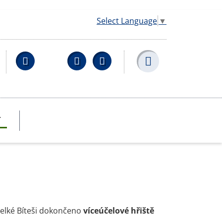
Select Language
▼
Facebook
YouTube
Wikipedia
T
Velké Bíteši dokončeno
víceúčelové hřiště