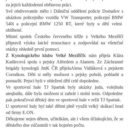
za jejich každodenní obětavou práci.
Své obdivovatele mělo i Dálniční oddělení policie Domašov s
ukázkou policejního vozidla VW
Transporter
,
policejní BMW
540i
a policejní
BMW 12
50 RT
,
které byly u dětí velmi
oblíbené.
Místní spolek Českého červeného kříže z Velkého Meziříčí
připravil výuku laické resuscitace a zodpovídal na všetečné
otázky ohledně první pomoci.
Z Kynologického klubu Velké Meziříčí
k nám přijela
Klára
Kadlecová
spolu
s
pejsky
Alfredem a Alanem.
Ze Záchranné
brigády kynologů
JmK
ČR přijela
Alena Vidláková
s pejskem
Corralkou
. Děti si měly možnost s pejsky pohrát, pohladit a
pomazlit.
Pejsci
byli v
obležení dětí celé dopoledne.
Ve sportovní hale TJ Spartak byly
ukázky juda, volejbalu
a
teqballu
, dále byla možnost si zahrát
i
stolní tenis
. O
dpoledne
pak
pokračoval dětský den v
e sportovní
hale v režii TJ
S
partak.
U sportovní haly byl také dětmi plně využit velký skákací hrad
od firmy E.ON
.
Děkujeme nejen dětem, učitelkám, ale i všem účinkujícím, že se
dětského dne zúčastnili v tak hojném počtu.