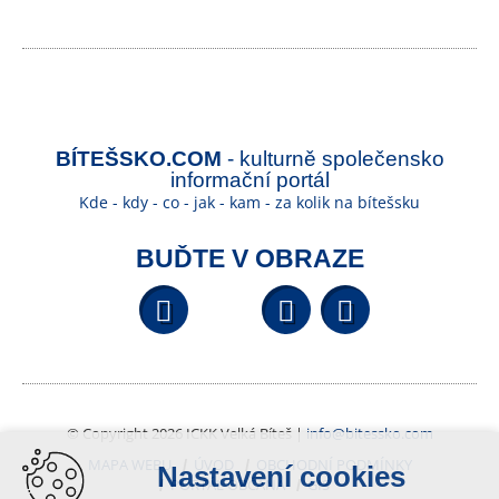
BÍTEŠSKO.COM
- kulturně společensko
informační portál
Kde - kdy - co - jak - kam - za kolik na bítešsku
BUĎTE V OBRAZE
Facebook
YouTube
Wikipedi
© Copyright 2026 ICKK Velká Bíteš |
info@bitessko.com
MAPA WEBU
ÚVOD
OBCHODNÍ PODMÍNKY
Nastavení cookies
PORTÁL OBČANA
GIS