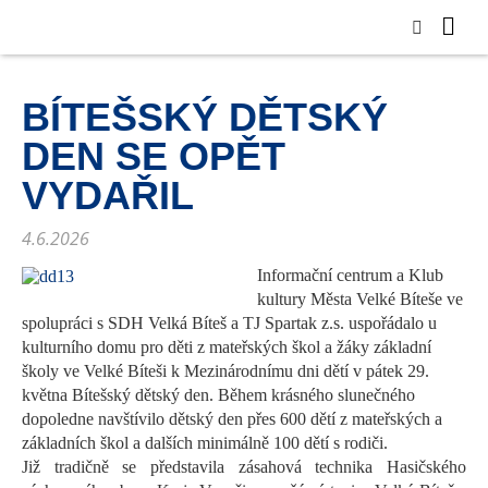
BÍTEŠSKÝ DĚTSKÝ
DEN SE OPĚT
VYDAŘIL
4.6.2026
Informační centrum a Klub
kultury Města Velké Bíteše ve
spolupráci s SDH Velká Bíteš a TJ Spartak
z.s
. uspořádalo u
kulturního domu pro děti z mateřských škol a žáky základní
školy ve Velké Bíteši k Mezinárodnímu dni dětí v pátek
29
.
května
Bítešský
dětský den.
Během
krásného slunečného
dopoledne navštívilo dětský den
přes 600
dětí
z mateřských a
základních škol
a dalších minimálně 100 dětí s rodiči.
Již tradičně se představila zásahová technika Hasičského