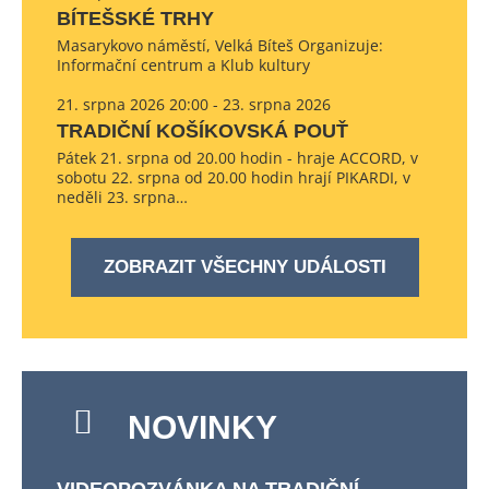
BÍTEŠSKÉ TRHY
Masarykovo náměstí, Velká Bíteš Organizuje:
Informační centrum a Klub kultury
21. srpna 2026 20:00 - 23. srpna 2026
TRADIČNÍ KOŠÍKOVSKÁ POUŤ
Pátek 21. srpna od 20.00 hodin - hraje ACCORD, v
sobotu 22. srpna od 20.00 hodin hrají PIKARDI, v
neděli 23. srpna…
ZOBRAZIT VŠECHNY UDÁLOSTI
NOVINKY