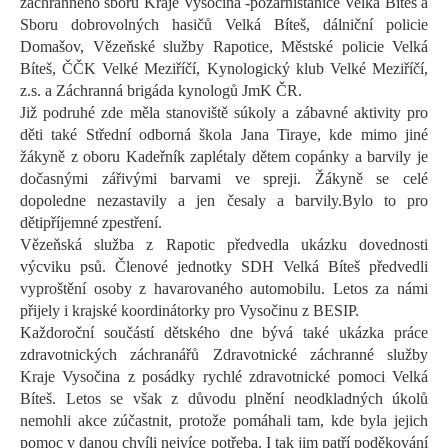
záchranného sboru Kraje
Vysočina -požární
s
tanice Velká Bíteš a
Sboru dobrovolných hasičů Velká Bíteš,
dálniční policie
Domašov
, Vězeňsk
é
služb
y
Rapotice, Městské policie Velká
Bíteš,
ČČK Velké Meziříčí,
Kynologický klub Velké Meziříčí,
z.s
.
a Záchranná brigáda kynologů
JmK
ČR.
Již podruhé zde měla
stanoviště s
úkoly
a zábavné aktivity
pro
děti také Střední odborná škola Jana
Tiraye
, kde mimo jiné
žákyně z oboru
Kadeřník
zaplétaly dětem copánky a barvily je
dočasnými zářivými barvami ve spreji.
Žákyně se celé
dopoledne nezastavily a jen česaly a barvily.
Bylo to pro
děti
příjemné zpestření
.
Vězeňská služba z Rapotic předvedla ukázku dovednosti
výcviku psů.
Členové jednotky SDH Velká Bíteš předvedli
vyproštění osoby z havarovaného automobilu.
Letos za námi
přijely i
krajské koordinátorky pro Vysočinu
z BESIP.
Každoroční součástí dětského dne bývá také ukázka práce
zdravotnických záchranářů Zdravotnické záchranné služby
Kraje Vysočina z posádky rychlé zdravotnické pomoci Velká
Bíteš.
Letos se však z důvodu plnění neodkladných úkolů
nemohli akce zúčastnit, protože pomáhali tam, kde byla jejich
pomoc v danou chvíli nejvíce potřeba. I tak jim patří poděkování