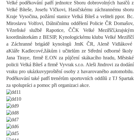
Velké poděkování patří jednotce Sboru dobrovolných hasičů z
Velké Bíteše, Josefu Vlčkovi,
Hasičskému záchrannému sboru
Kraje Vysočina, požární stanice Velká Bíteš
a veliteli ppor. Bc.
Miroslavu Volfovi, Dálničnímu oddělení Policie ČR Domašov,
Vězeňské službě Rapotice,
ČČK Velké Meziříčí,
krajským
koordinátorkám
z BESIP,
Kynologickému klubu Velké Meziříčí
a
Záchrann
é
brigád
ě
kynologů
JmK
ČR
, Aleně Vidlákové
a
Kláře Kadlecové
,
žákům
i učitelům
ze Střední odborné školy
Jana
Tiraye
,
f
irmě E.ON za půjčení skákacího hradu, Městské
policii Velká Bíteš
a
firmě
Vyvrak
s.r.o. Aleši Jindrovi za dodání
vraku pro ukázku
vyproštění osoby z havarovaného automobilu.
Poděkování také patří trenérům sportovních oddílů z TJ Spartak
za spolupráci
a
pomoc při organizaci akce.