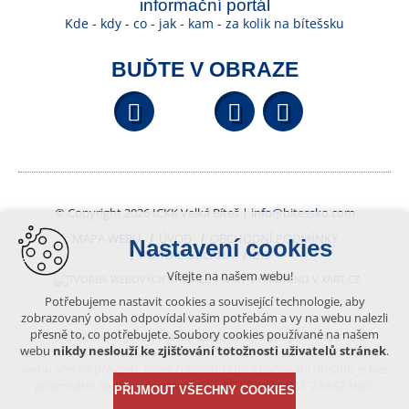
informační portál
Kde - kdy - co - jak - kam - za kolik na bítešsku
BUĎTE V OBRAZE
Facebook
YouTube
Wikipedi
© Copyright 2026 ICKK Velká Bíteš |
info@bitessko.com
MAPA WEBU
ÚVOD
OBCHODNÍ PODMÍNKY
Nastavení cookies
PORTÁL OBČANA
GIS
Vítejte na našem webu!
VYTVOŘENO V XART.CZ
Potřebujeme nastavit cookies a související technologie, aby
zobrazovaný obsah odpovídal vašim potřebám a vy na webu nalezli
přesně to, co potřebujete. Soubory cookies používané na našem
Obsah tohoto portálu je chráněn autorským právem, které
webu
nikdy neslouží ke zjišťování totožnosti uživatelů stránek
.
vykonává vydavatel. Jakékoliv užití článků a fotografií z této podoby
webu včetně převzetí, šíření či dalšího zpřístupňování obsahu je bez
písemného souhlasu vydavatele – BÍTEŠSKO.COM -ZAKÁZÁNO.
PŘIJMOUT VŠECHNY COOKIES