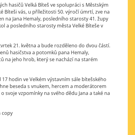
ch hasičů Velká Bíteš ve spolupráci s Městským
Bíteši vás, u příležitosti 50. výročí úmrtí, zve na
 na Jana Hemaly, posledního starosty 41. župy
ol a posledního starosty města Velké Bíteše v
rtek 21. května a bude rozděleno do dvou částí.
 členů hasičstva a potomků pana Hemaly,
ců na jeho hrob, který se nachází na starém
 17 hodin ve Velkém výstavním sále bítešského
běhne beseda s vnukem, hercem a moderátorem
 o svoje vzpomínky na svého dědu Jana a také na