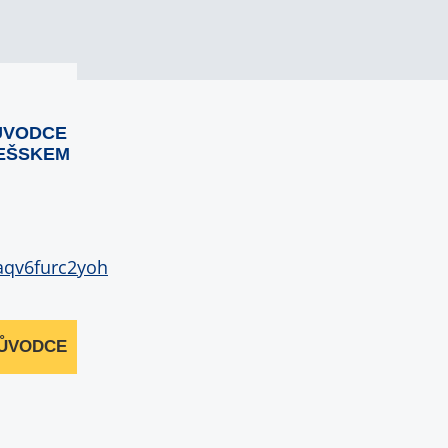
ŮVODCE
EŠSKEM
RŮVODCE