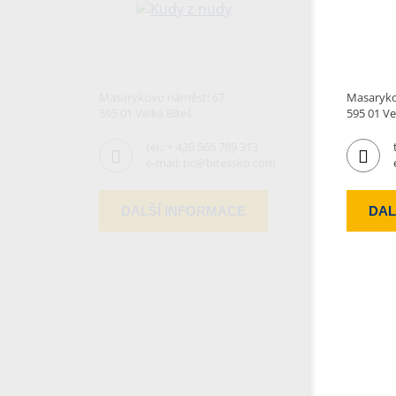
Masarykovo náměstí 67
Masaryko
595 01 Velká Bíteš
595 01 Ve
tel.:
+ 420 566 789 313
e-mail:
tic@bitessko.com
DALŠÍ INFORMACE
DAL