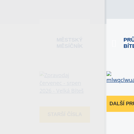
MĚSTSKÝ
PR
MĚSÍČNÍK
BÍT
DALŠÍ P
STARŠÍ ČÍSLA