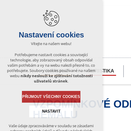
Nastavení cookies
Vítejte na našem webu!
Potřebujeme nastavit cookies a související
technologie, aby zobrazovaný obsah odpovídal
vašim potřebám a vy na webu nalezli přesně to, co
potřebujete. Soubory cookies používané na našem
KULTURA
TURISTIKA
webu
nikdy neslouží ke zjišťování totožnosti
uživatelů stránek
.
PŘIJMOUT VŠECHNY COOKIES
VZPOMÍNKOVÉ OD
HEMALU
NASTAVIT
14.5.2026
Vaše údaje zpracováváme v souladu se zásadami
Technická cookies