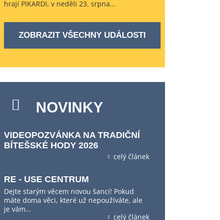
hrají PIKARDI, v neděli 23. srpna…
ZOBRAZIT VŠECHNY UDÁLOSTI
NOVINKY
VIDEOPOZVÁNKA NA TRADIČNÍ
BÍTEŠSKÉ HODY 2026
celý článek
RE - USE CENTRUM
Dejte starým věcem novou šanci! Pokud
máte doma věci, které už nepoužíváte, ale
je vám…
celý článek