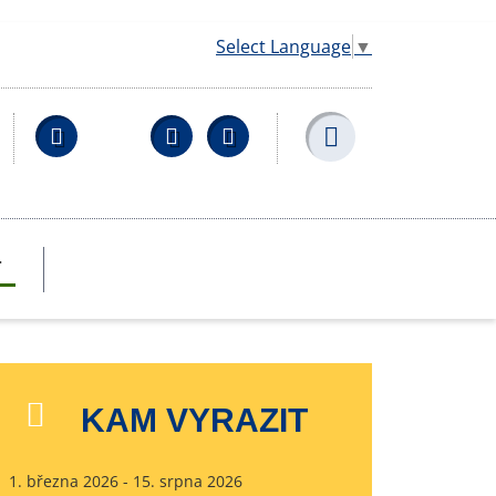
Select Language
▼
Facebook
YouTube
Wikipedia
T
KAM VYRAZIT
1. března 2026 - 15. srpna 2026