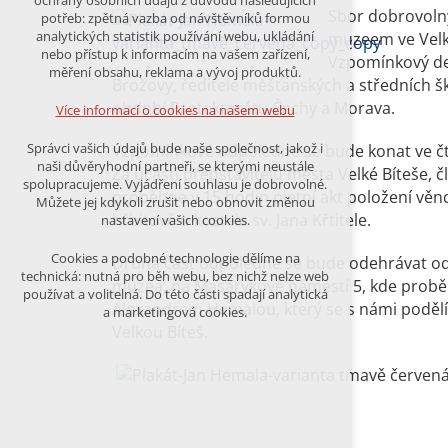
ochrany osobních údajů z důvodu následujících
nutná pro provozování webu
Sbor dobrovolný
potřeb: zpětná vazba od návštěvníků formou
udržení kontextu stránek (session):
analytických statistik používání webu, ukládání
muzeem ve Velké 
případná přihlášení, volby jazyka, apod.
nebo přístup k informacím na vašem zařízení,
Vzpomínkový den
měření obsahu, reklama a vývoj produktů.
Brožovy, ředitele měšťanských a středních šk
Volitelná cookies
analytická pro anonymizované
období Protektorátu Čechy a Morava.
Více informací o cookies na našem webu
vyhodnocení návštěvnosti
marketingová cookies (Google)
Správci vašich údajů bude naše společnost, jakož i
Vzpomínkové odpoledne se bude konat ve čtv
naši důvěryhodní partneři, se kterými neustále
Za účasti představitelů města Velké Bíteše,
Více informací o cookies na našem webu
spolupracujeme. Vyjádření souhlasu je dobrovolné.
proběhne v 15 hodin pietní akt položení věn
Můžete jej kdykoli zrušit nebo obnovit změnou
hřbitově u kostela sv. Jana Křtitele.
nastavení vašich cookies.
PŘIJMOUT VŠECHNY COOKIES
Cookies a podobné technologie dělíme na
Druhá část odpoledne se bude odehrávat od
technická: nutná pro běh webu, bez nichž nelze web
muzea, na Masarykově náměstí 5, kde pro
používat a volitelná. Do této části spadají analytická
ODMÍTNOUT VŠE
Alexandrem Hemalou, který se s námi podělí
a marketingová cookies.
Velkou Bíteš.