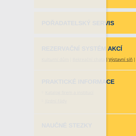
POŘADATELSKÝ SERVIS
REZERVAČNÍ SYSTÉM AKCÍ
Kulturní dům
Rekreační chata
Výstavní síň
PRAKTICKÉ INFORMACE
Katalog firem a institucí
Jízdní řády
NAUČNÉ STEZKY