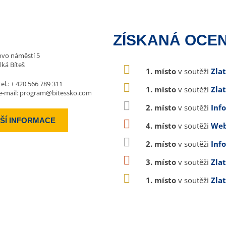
ZÍSKANÁ OCEN
vo náměstí 5
lká Bíteš
1. místo
v soutěži
Zla
tel.:
+ 420 566 789 311
1. místo
v soutěži
Zla
e-mail:
program@bitessko.com
2. místo
v soutěži
Inf
ŠÍ INFORMACE
4. místo
v soutěži
Web
2. místo
v soutěži
Inf
3. místo
v soutěži
Zla
1. místo
v soutěži
Zla