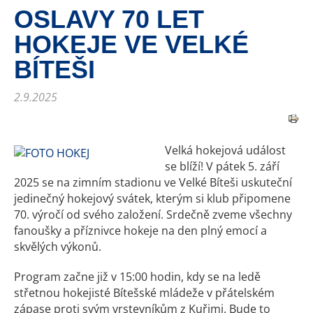
OSLAVY 70 LET
HOKEJE VE VELKÉ
BÍTEŠI
2.9.2025
Velká hokejová událost
se blíží! V pátek 5. září
2025 se na zimním stadionu ve Velké Bíteši uskuteční
jedinečný hokejový svátek, kterým si klub připomene
70. výročí od svého založení. Srdečně zveme všechny
fanoušky a příznivce hokeje na den plný emocí a
skvělých výkonů.
Program začne již v 15:00 hodin, kdy se na ledě
střetnou hokejisté Bítešské mládeže v přátelském
zápase proti svým vrstevníkům z Kuřimi. Bude to